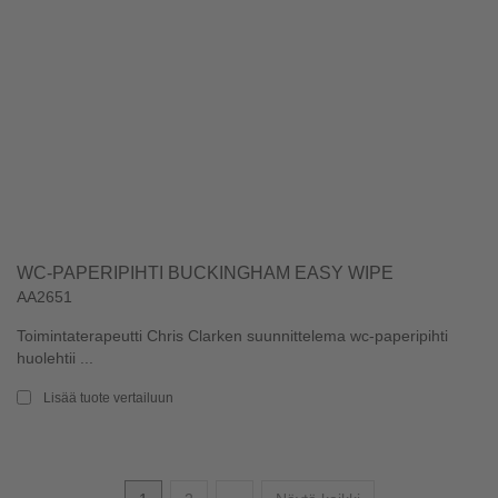
WC-PAPERIPIHTI BUCKINGHAM EASY WIPE
AA2651
Toimintaterapeutti Chris Clarken suunnittelema wc-paperipihti
huolehtii ...
Lisää tuote vertailuun
Seuraava