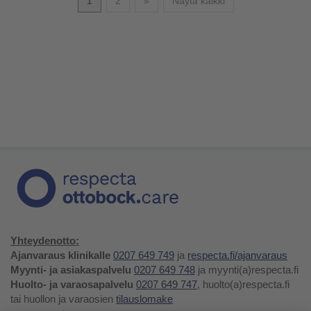
1
2
»
Näytä kaikki
Yhteydenotto:
Ajanvaraus klinikalle
0207 649 749
ja
respecta.fi/ajanvaraus
Myynti- ja asiakaspalvelu
0207 649 748
ja myynti(a)respecta.fi
Huolto- ja varaosapalvelu
0207 649 747
, huolto(a)respecta.fi
tai huollon ja varaosien
tilauslomake