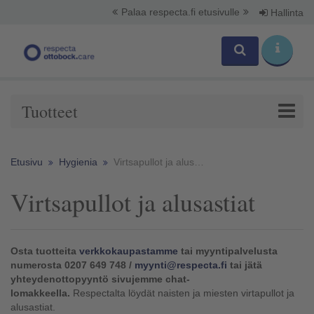
Palaa respecta.fi etusivulle
Hallinta
Tuotteet
Etusivu
Hygienia
Virtsapullot ja alusastiat
Virtsapullot ja alusastiat
Osta tuotteita
verkkokaupastamme
tai myyntipalvelusta
numerosta 0207 649 748 /
myynti@respecta.fi
tai jätä
yhteydenottopyyntö sivujemme chat-
lomakkeella.
Respectalta löydät naisten ja miesten virtapullot ja
alusastiat.