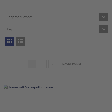
Järjestä tuotteet
Laji
Seuraava
1
2
»
Näytä kaikki