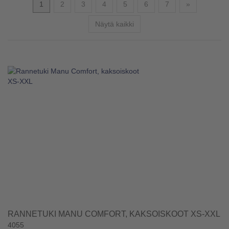
Seuraava
1
2
3
4
5
6
7
»
Näytä kaikki
RANNETUKI MANU COMFORT, KAKSOISKOOT XS-XXL
4055