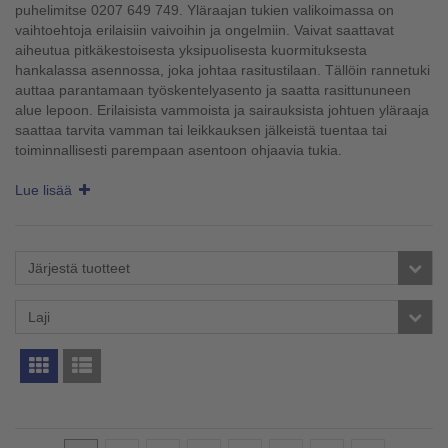
puhelimitse 0207 649 749. Yläraajan tukien valikoimassa on
vaihtoehtoja erilaisiin vaivoihin ja ongelmiin. Vaivat saattavat
aiheutua pitkäkestoisesta yksipuolisesta kuormituksesta
hankalassa asennossa, joka johtaa rasitustilaan. Tällöin rannetuki
auttaa parantamaan työskentelyasento ja saatta rasittununeen
alue lepoon. Erilaisista vammoista ja sairauksista johtuen yläraaja
saattaa tarvita vamman tai leikkauksen jälkeistä tuentaa tai
toiminnallisesti parempaan asentoon ohjaavia tukia.
Lue lisää
Järjestä tuotteet
Laji