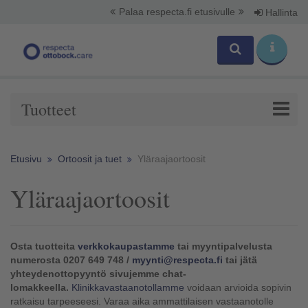
Palaa respecta.fi etusivulle
Hallinta
Tuotteet
Etusivu
Ortoosit ja tuet
Yläraajaortoosit
Yläraajaortoosit
Osta tuotteita
verkkokaupastamme
tai myyntipalvelusta
numerosta 0207 649 748
/
myynti@respecta.fi
tai jätä
yhteydenottopyyntö sivujemme chat-
lomakkeella.
Klinikkavastaanotollamme
voidaan arvioida sopivin
ratkaisu tarpeeseesi. Varaa aika ammattilaisen vastaanotolle