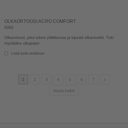
OLKAORTOOSI ACRO COMFORT
5055
Olkaortoosi, joka tukee yliliikkuvaa ja kipeää olkaniveltä. Tuki
myötäilee olkapään ...
Lisää tuote vertailuun
Seuraava
1
2
3
4
5
6
7
»
Näytä kaikki