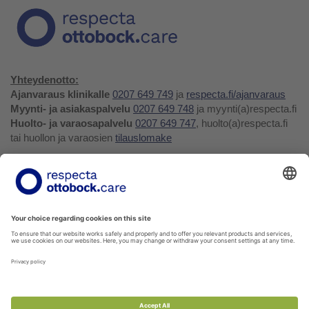
Yhteydenotto:
Ajanvaraus klinikalle
0207 649 749
ja
respecta.fi/ajanvaraus
Myynti- ja asiakaspalvelu
0207 649 748
ja myynti(a)respecta.fi
Huolto- ja varaosapalvelu
0207 649 747
, huolto(a)respecta.fi
tai huollon ja varaosien
tilauslomake
Yhteystiedot ja palaute
Verkkokauppa
Respecta.fi
Facebook
Youtube
LinkedIn
Instagram
Tietosuojakäytäntö
Privacy Policy
Ilmoittajansuojelu
Soittohinnat oman operaattorin matkapuhelin- tai
paikallispuhelumaksun mukaisesti.
Voit tilata kaikkia verkkokuvaston tuotteita myyntipalvelustamme!
Ota yhteyttä
myynti@respecta.fi
, puhelimitse 0207 649 748
tai sivun chat-lomakkeella.