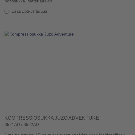
hoitosukka. Materiaali on ...
Lisää tuote vertailuun
KOMPRESSIOSUKKA JUZO ADVENTURE
3521AD / 3522AD
Juzo Adventure AD on pyörökudottu polvipituinen lääkinnällinen