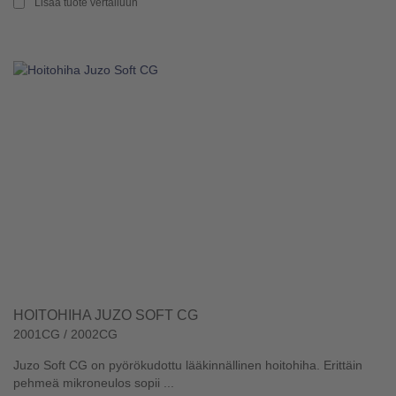
Lisää tuote vertailuun
HOITOHIHA JUZO SOFT CG
2001CG / 2002CG
Juzo Soft CG on pyörökudottu lääkinnällinen hoitohiha. Erittäin
pehmeä mikroneulos sopii ...