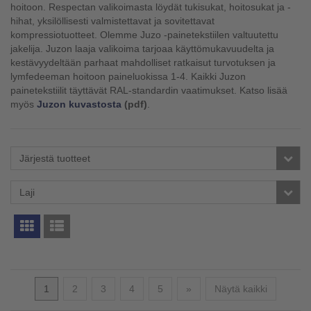
hoitoon. Respectan valikoimasta löydät tukisukat, hoitosukat ja -
hihat, yksilöllisesti valmistettavat ja sovitettavat
kompressiotuotteet. Olemme Juzo -painetekstiilen valtuutettu
jakelija. Juzon laaja valikoima tarjoaa käyttömukavuudelta ja
kestävyydeltään parhaat mahdolliset ratkaisut turvotuksen ja
lymfedeeman hoitoon paineluokissa 1-4. Kaikki Juzon
painetekstiilit täyttävät RAL-standardin vaatimukset. Katso lisää
myös
Juzon kuvastosta
(pdf)
.
Järjestä tuotteet
Laji
Seuraava
1
2
3
4
5
»
Näytä kaikki