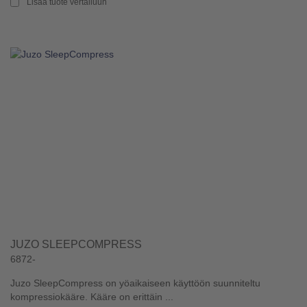
Lisää tuote vertailuun
JUZO SLEEPCOMPRESS
6872-
Juzo SleepCompress on yöaikaiseen käyttöön suunniteltu
kompressiokääre. Kääre on erittäin ...