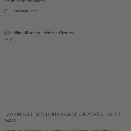
riisumiseen tarkoitettu ...
Lisää tuote vertailuun
LÄÄKINNÄLLINEN HOITOKÄSINE CICATREX, LYHYT
34480
Käyttö arvenhoitoon, palovammojen ja turvotuksen hoitoon.