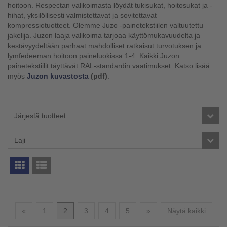
hoitoon. Respectan valikoimasta löydät tukisukat, hoitosukat ja -
hihat, yksilöllisesti valmistettavat ja sovitettavat
kompressiotuotteet. Olemme Juzo -painetekstiilen valtuutettu
jakelija. Juzon laaja valikoima tarjoaa käyttömukavuudelta ja
kestävyydeltään parhaat mahdolliset ratkaisut turvotuksen ja
lymfedeeman hoitoon paineluokissa 1-4. Kaikki Juzon
painetekstiilit täyttävät RAL-standardin vaatimukset. Katso lisää
myös
Juzon kuvastosta
(pdf)
.
Järjestä tuotteet
Laji
Edellinen
Seuraava
«
1
2
3
4
5
»
Näytä kaikki