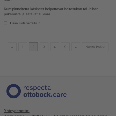
Kumipinnoitetut käsineet helpottavat hoitosukan tai -hihan
pukemista ja estävät sukkaa ...
Lisää tuote vertailuun
Edellinen
Seuraava
«
1
2
3
4
5
»
Näytä kaikki
Yhteydenotto: