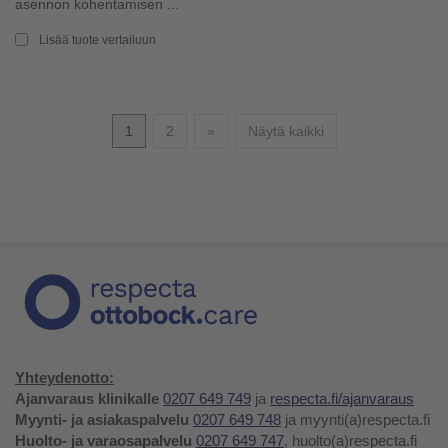
asennon kohentamisen ...
Lisää tuote vertailuun
Seuraava
1
2
»
Näytä kaikki
Yhteydenotto:
Ajanvaraus klinikalle
0207 649 749
ja
respecta.fi/ajanvaraus
Myynti- ja asiakaspalvelu
0207 649 748
ja myynti(a)respecta.fi
Huolto- ja varaosapalvelu
0207 649 747
, huolto(a)respecta.fi