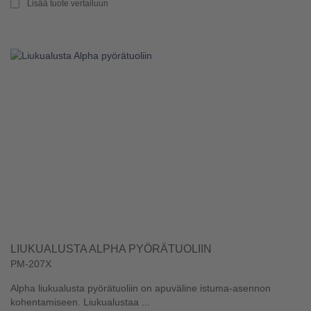
Lisää tuote vertailuun
LIUKUALUSTA ALPHA PYÖRÄTUOLIIN
PM-207X
Alpha liukualusta pyörätuoliin on apuväline istuma-asennon
kohentamiseen. Liukualustaa ...