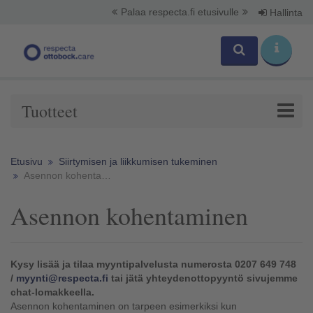
Palaa respecta.fi etusivulle
Hallinta
Tuotteet
Etusivu
Siirtymisen ja liikkumisen tukeminen
Asennon kohentaminen
Asennon kohentaminen
Kysy lisää ja tilaa myyntipalvelusta numerosta 0207 649 748
/
myynti@respecta.fi
tai jätä yhteydenottopyyntö sivujemme
chat-lomakkeella.
Asennon kohentaminen on tarpeen esimerkiksi kun