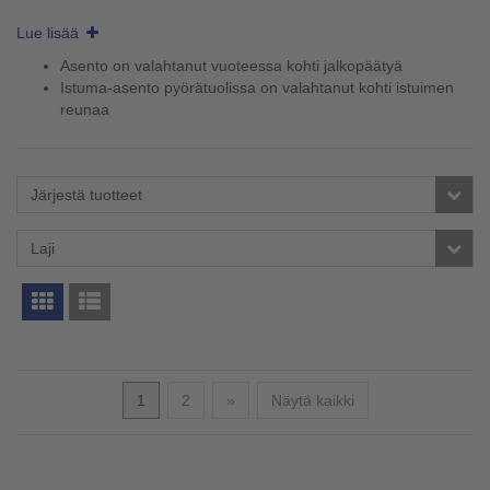
Lue lisää
Asento on valahtanut vuoteessa kohti jalkopäätyä
Istuma-asento pyörätuolissa on valahtanut kohti istuimen
reunaa
Järjestä tuotteet
Laji
Seuraava
1
2
»
Näytä kaikki