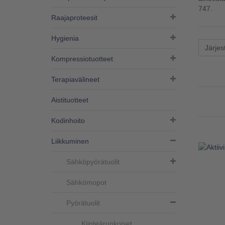
747.
Raajaproteesit
Hygienia
Järjes
Kompressiotuotteet
Terapiavälineet
Aistituotteet
Kodinhoito
Liikkuminen
Sähköpyörätuolit
Sähkömopot
Pyörätuolit
Kiinteärunkoiset