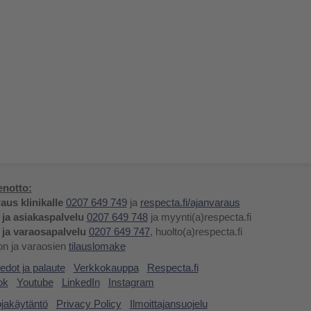
notto:
aus klinikalle
0207 649 749
ja
respecta.fi/ajanvaraus
 ja asiakaspalvelu
0207 649 748
ja myynti(a)respecta.fi
 ja varaosapalvelu
0207 649 747
, huolto(a)respecta.fi
lon ja varaosien
tilauslomake
edot ja palaute
Verkkokauppa
Respecta.fi
ok
Youtube
LinkedIn
Instagram
ojakäytäntö
Privacy Policy
Ilmoittajansuojelu