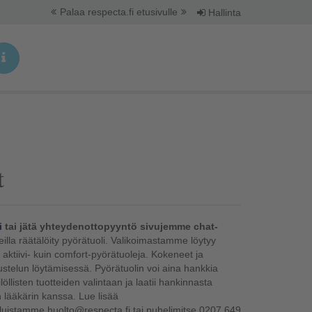
Palaa respecta.fi etusivulle
Hallinta
t
i
tai jätä yhteydenottopyyntö sivujemme chat-
steilla räätälöity pyörätuoli. Valikoimastamme löytyy
-, aktiivi- kuin comfort-pyörätuoleja. Kokeneet ja
ustelun löytämisessä. Pyörätuolin voi aina hankkia
llisten tuotteiden valintaan ja laatii hankinnasta
lääkärin kanssa. Lue lisää
eluistamme huolto@respecta.fi tai puhelimitse 0207 649