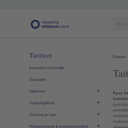
Tuotteet
Etusivu
Kuvaston etusivulle
Tai
Uutuudet
Jalkineet
Kysy li
lomakke
Tukipohjalliset
pyörätuol
ammattit
Ortoosit ja tuet
omatoimi
maksusit
Rintaproteesit & proteesirintaliivit​
aiheest