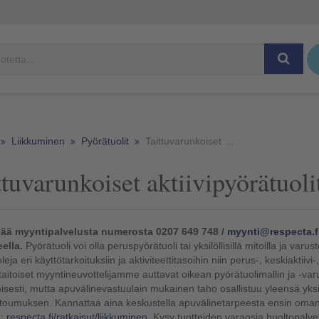
Liikkuminen
Pyörätuolit
Taittuvarunkoiset aktiivipyörätuolit
ttuvarunkoiset aktiivipyörätuoli
sää myyntipalvelusta numerosta 0207 649 748 /
myynti@respecta.f
ella.
Pyörätuoli voi olla peruspyörätuoli tai yksilöllisillä mitoilla ja varu
eja eri käyttötarkoituksiin ja aktiviteettitasoihin niin perus-, keskiaktiivi
aitoiset myyntineuvottelijamme auttavat oikean pyörätuolimallin ja -var
sesti, mutta apuvälinevastuulain mukainen taho osallistuu yleensä yksilö
oumuksen. Kannattaa aina keskustella apuvälinetarpeesta ensin oman 
a:
respecta.fi/ratkaisut/liikkuminen
. Kysy tuotteiden varaosia huoltopalv