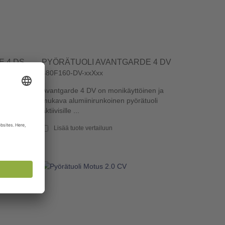
 4 DS
PYÖRÄTUOLI AVANTGARDE 4 DV
480F160-DV-xxXxx
nen ja
Avantgarde 4 DV on monikäyttöinen ja
uoli
mukava alumiinirunkoinen pyörätuoli
aktiivisille ...
Lisää tuote vertailuun