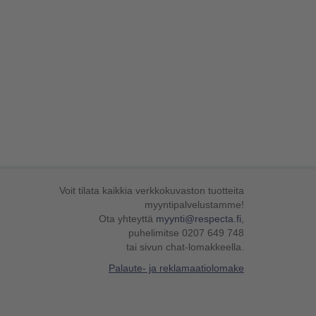
Voit tilata kaikkia verkkokuvaston tuotteita
myyntipalvelustamme!
Ota yhteyttä
myynti@respecta.fi
,
puhelimitse 0207 649 748
tai sivun chat-lomakkeella.
Palaute- ja reklamaatiolomake