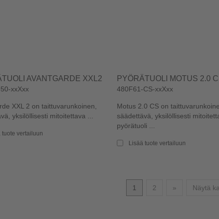
TUOLI AVANTGARDE XXL2
PYÖRÄTUOLI MOTUS 2.0 
50-xxXxx
480F61-CS-xxXxx
de XXL 2 on taittuvarunkoinen,
Motus 2.0 CS on taittuvarunkoin
ä, yksilöllisesti mitoitettava ...
säädettävä, yksilöllisesti mitoitet
pyörätuoli ...
 tuote vertailuun
Lisää tuote vertailuun
Seuraava
1
2
»
Näytä ka