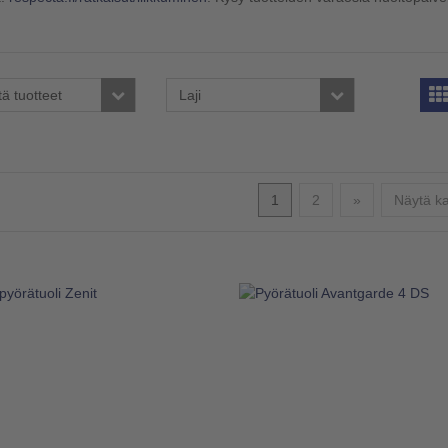
tä tuotteet
Laji
Seuraava
1
2
»
Näytä ka