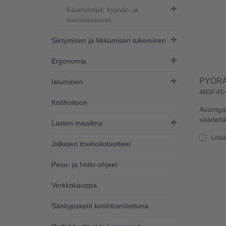
Kävelykepit, kyynär- ja
kainalosauvat
Siirtymisen ja liikkumisen tukeminen
Ergonomia
PYÖRÄ
Istuminen
480F45-
Kotihoitoon
Avantgar
säädettäv
Lasten maailma
Lisää
Jalkojen itsehoitotuotteet
Pesu- ja hoito-ohjeet
Verkkokauppa
Sänkypaketit kotiintoimitettuna