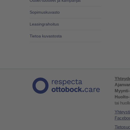
Outlet-tuotteet ja kampanjat
Sopimuskuvasto
Leasingrahoitus
Tietoa kuvastosta
Yhteyde
Ajanvar
Myynti-
Huolto-
tai huol
Yhteysti
Facebo
Tietosu