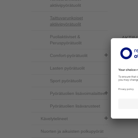
aktiivipyörätuolit
Taittuvarunkoiset
aktiivipyörätuolit
Puoliaktiiviset &
AKTII
Peruspyörätuolit
480F160
Comfort-pyörätuolit
Zenit on 
Kiinteär
moderni 
Lasten pyörätuolit
Lisää
Sport pyörätuolit
Pyörätuolien lisävoimalaitteet
Pyörätuolien lisävarusteet
Kävelytelineet
Nuorten ja aikuisten polkupyörät