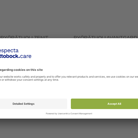
VIPYÖRÄTUOLI ZENIT
PYÖRÄTUOLI AVANTGARDE
-1-xxXxx
480F160-DS-xxXxx
kevyt ja ketterä aktiivipyörätuoli.
Avantgarde 4 DS on monikäyttöi
unkoiselta näyttävä Zenit on
mukava alumiinirunkoinen pyörät
...
aktiivisille ...
 tuote vertailuun
Lisää tuote vertailuun