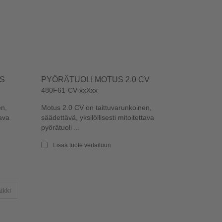
CS
PYÖRÄTUOLI MOTUS 2.0 CV
480F61-CV-xxXxx
en,
Motus 2.0 CV on taittuvarunkoinen,
tava
säädettävä, yksilöllisesti mitoitettava
pyörätuoli ...
Lisää tuote vertailuun
ikki