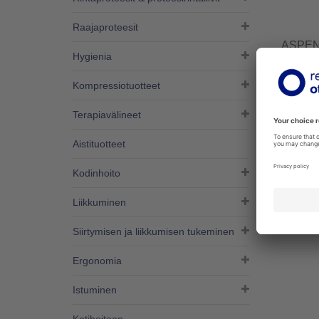
Raajaproteesit
ASPEN
Hygienia
480030
Kompressiotuotteet
Aspen -l
lievittä
kouristus
Terapiavälineet
Lisää
Aistituotteet
Kodinhoito
Liikkuminen
Siirtymisen ja liikkumisen tukeminen
Ergonomia
Istuminen