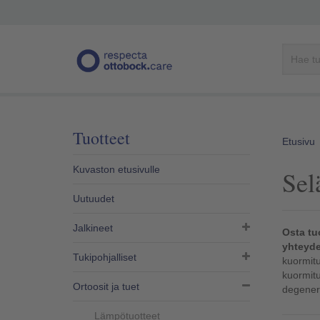
Tuotteet
Etusivu
Kuvaston etusivulle
Sel
Uutuudet
Jalkineet
Osta tu
yhteyde
Tukipohjalliset
kuormitu
kuormitu
Ortoosit ja tuet
degenera
Lämpötuotteet