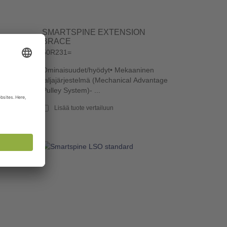
SMARTSPINE EXTENSION
BRACE
50R231=
nen
Ominaisuudet/hyödyt• Mekaaninen
antage
taljajärjestelmä (Mechanical Advantage
Pulley System)- ...
Lisää tuote vertailuun