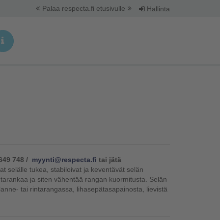
Palaa respecta.fi etusivulle
Hallinta
649 748 /
myynti@respecta.fi
tai jätä
avat selälle tukea, stabiloivat ja keventävät selän
rintarankaa ja siten vähentää rangan kuormitusta. Selän
 lanne- tai rintarangassa, lihasepätasapainosta, lievistä
.