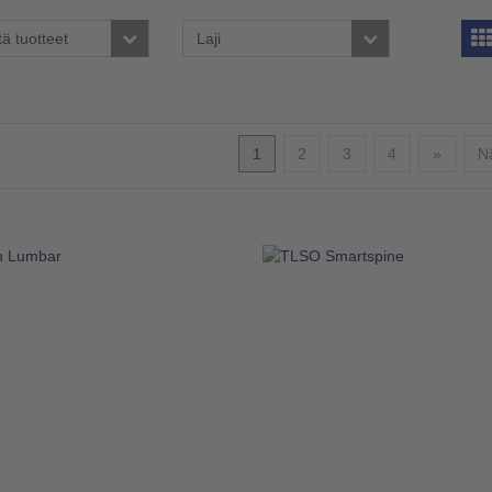
tä tuotteet
Laji
Seuraa
1
2
3
4
»
Nä