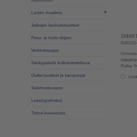
Kotihoitoon
Lasten maailma
Jalkojen itsehoitotuotteet
SMART
Pesu- ja hoito-ohjeet
50R232
Verkkokauppa
Ominais
taljajär
Sänkypaketit kotiintoimitettuna
Pulley S
Outlet-tuotteet ja kampanjat
Lisää
Sopimuskuvasto
Leasingrahoitus
Tietoa kuvastosta