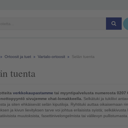
Ortoosit ja tuet
Vartalo-ortoosit
Selän tuenta
än tuenta
otteita
verkkokaupastamme
tai myyntipalvelusta numerosta 0207 
nottopyyntö sivujemme chat-lomakkeella.
Selkätuki ja tukiliivi ant
sta ja siten ehkäisevät selän kiputiloja. Ryhtituki auttaa oikaisemaan 
ksen ja kivun lievityksen tarve voi johtua erilaisista syistä; selkäkivusta
tiivisista muutoksista, fasettinivelongelmista tai välilevyn pullistumasta