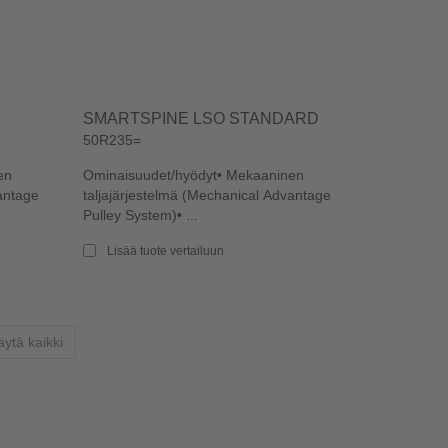
SMARTSPINE LSO STANDARD
50R235=
en
Ominaisuudet/hyödyt• Mekaaninen
antage
taljajärjestelmä (Mechanical Advantage
Pulley System)• ...
Lisää tuote vertailuun
va
ytä kaikki