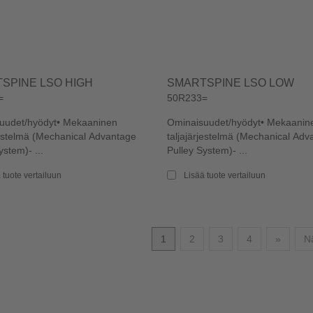
SPINE LSO HIGH
SMARTSPINE LSO LOW
=
50R233=
uudet/hyödyt• Mekaaninen
Ominaisuudet/hyödyt• Mekaanin
jestelmä (Mechanical Advantage
taljajärjestelmä (Mechanical Adv
ystem)- ...
Pulley System)- ...
 tuote vertailuun
Lisää tuote vertailuun
Seuraa
1
2
3
4
»
Nä