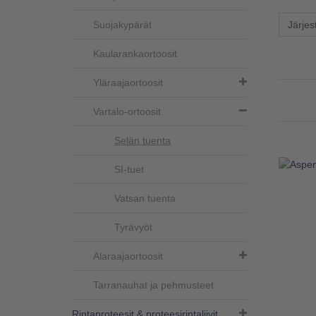
Suojakypärät
Järjes
Kaularankaortoosit
Yläraajaortoosit
Vartalo-ortoosit
Selän tuenta
SI-tuet
Vatsan tuenta
Tyrävyöt
Alaraajaortoosit
Tarranauhat ja pehmusteet
Rintaproteesit & proteesirintaliivit​