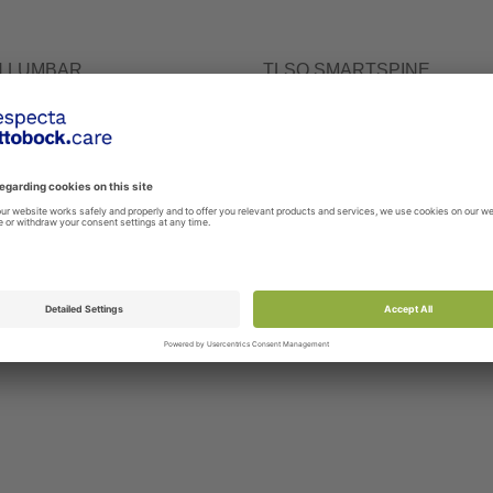
 LUMBAR
TLSO SMARTSPINE
0
50R230=
annerangan ortoosi auttaa
Ominaisuudet/hyödyt • Mekaani
mään akuuttien kipeytymisten,
taljajärjestelmä (Mechanical Adv
ten tai ...
Pulley System) - ...
 tuote vertailuun
Lisää tuote vertailuun