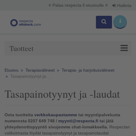
Palaa respecta.fi etusivulle
Hallinta
Tuotteet
Etusivu
Terapiavälineet
Terapia- ja harjoitusvälineet
Tasapainotyynyt ja -laudat
Tasapainotyynyt ja -laudat
Osta tuotteita
verkkokaupastamme
tai myyntipalvelusta
numerosta 0207 649 748 /
myynti@respecta.fi
tai jätä
yhteydenottopyyntö sivujemme chat-lomakkeella.
Respectan
valikoimasta löydät tasapainotyynyt ja tasapainolaudat