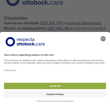
Yhteydenotto:
Ajanvaraus klinikalle
0207 649 749
ja
respecta.fi/ajanvaraus
Myynti- ja asiakaspalvelu
0207 649 748
ja myynti(a)respecta.fi
Huolto- ja varaosapalvelu
0207 649 747
, huolto(a)respecta.fi
tai huollon ja varaosien
tilauslomake
Yhteystiedot ja palaute
Verkkokauppa
Respecta.fi
Facebook
Youtube
LinkedIn
Instagram
Tietosuojakäytäntö
Privacy Policy
Ilmoittajansuojelu
Soittohinnat oman operaattorin matkapuhelin- tai
paikallispuhelumaksun mukaisesti.
Voit tilata kaikkia verkkokuvaston tuotteita myyntipalvelustamme!
Ota yhteyttä
myynti@respecta.fi
, puhelimitse 0207 649 748
tai sivun chat-lomakkeella.
Palaute- ja reklamaatiolomake