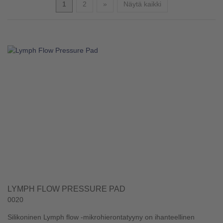
Seuraava
1
2
»
Näytä kaikki
LYMPH FLOW PRESSURE PAD
0020
Silikoninen Lymph flow -mikrohierontatyyny on ihanteellinen