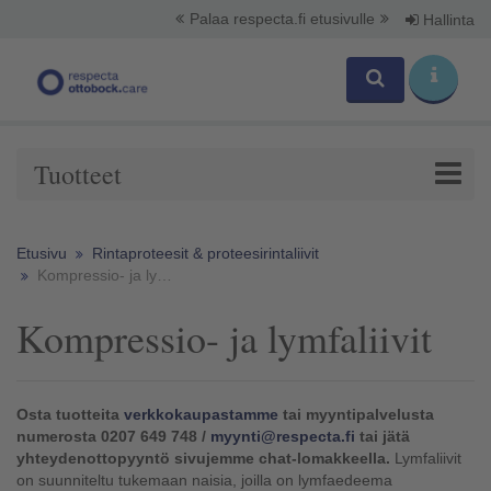
Palaa respecta.fi etusivulle
Hallinta
Tuotteet
Etusivu
Rintaproteesit & proteesirintaliivit​
Kompressio- ja lymfaliivit
Kompressio- ja lymfaliivit
Osta tuotteita
verkkokaupastamme
tai myyntipalvelusta
numerosta 0207 649 748 /
myynti@respecta.fi
tai jätä
yhteydenottopyyntö sivujemme chat-lomakkeella.
Lymfaliivit
on suunniteltu tukemaan naisia, joilla on lymfaedeema