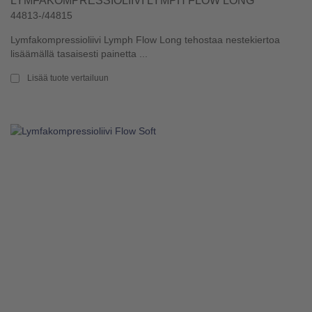
LYMFAKOMPRESSIOLIIVI LYMPH FLOW LONG
44813-/44815
Lymfakompressioliivi Lymph Flow Long tehostaa nestekiertoa
lisäämällä tasaisesti painetta ...
Lisää tuote vertailuun