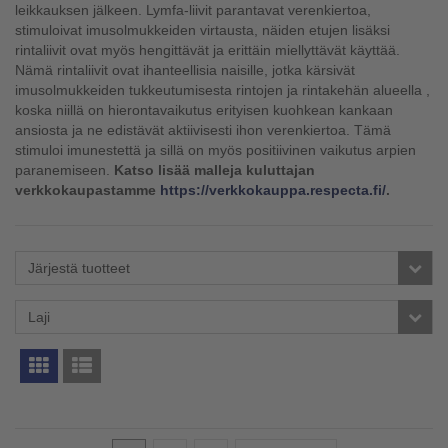
leikkauksen jälkeen. Lymfa-liivit parantavat verenkiertoa,
stimuloivat imusolmukkeiden virtausta, näiden etujen lisäksi
rintaliivit ovat myös hengittävät ja erittäin miellyttävät käyttää.
Nämä rintaliivit ovat ihanteellisia naisille, jotka kärsivät
imusolmukkeiden tukkeutumisesta rintojen ja rintakehän alueella ,
koska niillä on hierontavaikutus erityisen kuohkean kankaan
ansiosta ja ne edistävät aktiivisesti ihon verenkiertoa. Tämä
stimuloi imunestettä ja sillä on myös positiivinen vaikutus arpien
paranemiseen.
Katso lisää malleja
kuluttajan
verkkokaupastamme
https://verkkokauppa.respecta.fi/
.
Järjestä tuotteet
Laji