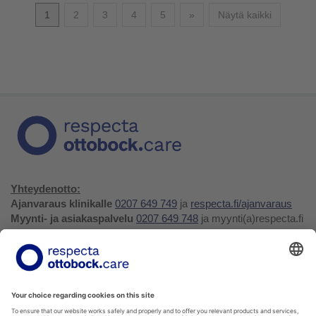
Seuraava
1
2
3
4
5
»
Näytä kaikki
Yhteydenotto:
Ajanvaraus klinikalle
0207 649 749
ja
respecta.fi/ajanvaraus
Myynti- ja asiakaspalvelu
0207 649 748
ja myynti(a)respecta.fi
Huolto- ja varaosapalvelu
0207 649 747
, huolto(a)respecta.fi
tai huollon ja varaosien
tilauslomake
Yhteystiedot ja palaute
Verkkokauppa
Respecta.fi
Facebook
Youtube
LinkedIn
Instagram
Tietosuojakäytäntö
Privacy Policy
Ilmoittajansuojelu