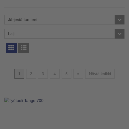
Järjestä tuotteet
Laji
Seuraava
1
2
3
4
5
»
Näytä kaikki