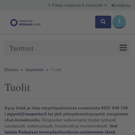
Palaa respecta.fi etusivulle
Hallinta
Tuotteet
Etusivu
Istuminen
Tuolit
Tuolit
Kysy lisää ja tilaa myyntipalvelusta numerosta 0207 649 748
/
myynti@respecta.fi
tai jätä yhteydenottopyyntö sivujemme
chat-lomakkeella.
Respectan valikoimasta löydät työtuolit,
satulatuolit, tutkimustuolit, hoivatuolit ja monitoimituolit.
Voit
ladata Ratkaisut terveydenhuoltoon-esitteemme tästä
.