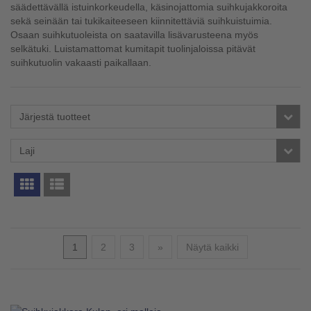
säädettävällä istuinkorkeudella, käsinojattomia suihkujakkoroita
sekä seinään tai tukikaiteeseen kiinnitettäviä suihkuistuimia.
Osaan suihkutuoleista on saatavilla lisävarusteena myös
selkätuki. Luistamattomat kumitapit tuolinjaloissa pitävät
suihkutuolin vakaasti paikallaan.
Järjestä tuotteet
Laji
Seuraava
1
2
3
»
Näytä kaikki