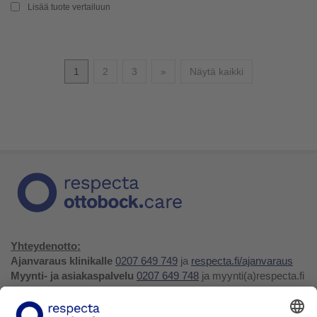
Lisää tuote vertailuun
Seuraava
1
2
3
»
Näytä kaikki
Yhteydenotto:
Ajanvaraus klinikalle
0207 649 749
ja
respecta.fi/ajanvaraus
Myynti- ja asiakaspalvelu
0207 649 748
ja myynti(a)respecta.fi
Huolto- ja varaosapalvelu
0207 649 747
, huolto(a)respecta.fi
tai huollon ja varaosien
tilauslomake