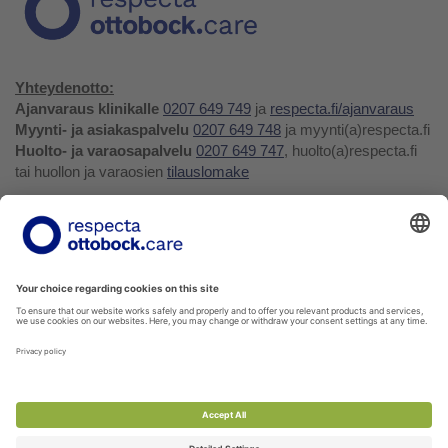
Yhteydenotto:
Ajanvaraus klinikalle
0207 649 749
ja
respecta.fi/ajanvaraus
Myynti- ja asiakaspalvelu
0207 649 748
ja myynti(a)respecta.fi
Huolto- ja varaosapalvelu
0207 649 747
, huolto(a)respecta.fi
tai huollon ja varaosien
tilauslomake
Yhteystiedot ja palaute
Verkkokauppa
Respecta.fi
Facebook
Youtube
LinkedIn
Instagram
Tietosuojakäytäntö
Privacy Policy
Ilmoittajansuojelu
Soittohinnat oman operaattorin matkapuhelin- tai
paikallispuhelumaksun mukaisesti.
Voit tilata kaikkia verkkokuvaston tuotteita myyntipalvelustamme!
Ota yhteyttä
myynti@respecta.fi
, puhelimitse 0207 649 748
tai sivun chat-lomakkeella.
Palaute- ja reklamaatiolomake