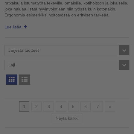
ratkaisuja istumatyötä tekeville, omaisille, kotihoitoon ja jokaiselle,
joka haluaa lisätä hyvinvointiaan niin työssä kuin kotonakin.
Ergonomia esimerkiksi hoitotyössä on erityisen tärkeää.
Lue lisää
Järjestä tuotteet
Laji
Seuraava
1
2
3
4
5
6
7
»
Näytä kaikki