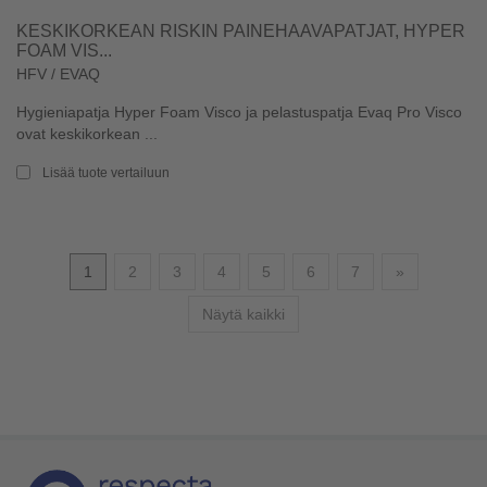
KESKIKORKEAN RISKIN PAINEHAAVAPATJAT, HYPER
FOAM VIS...
HFV / EVAQ
Hygieniapatja Hyper Foam Visco ja pelastuspatja Evaq Pro Visco
ovat keskikorkean ...
Lisää tuote vertailuun
Seuraava
1
2
3
4
5
6
7
»
Näytä kaikki