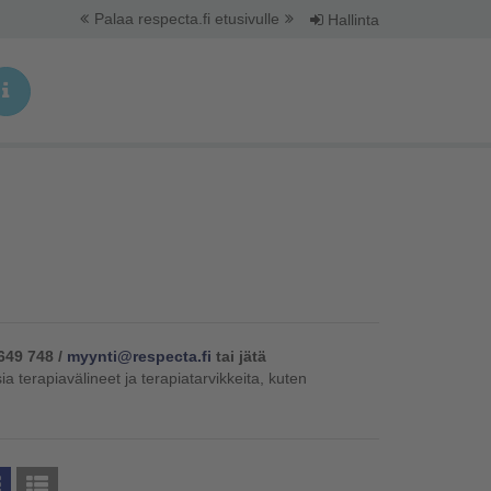
Palaa respecta.fi etusivulle
Hallinta
649 748 /
myynti@respecta.fi
tai jätä
ia terapiavälineet ja terapiatarvikkeita, kuten