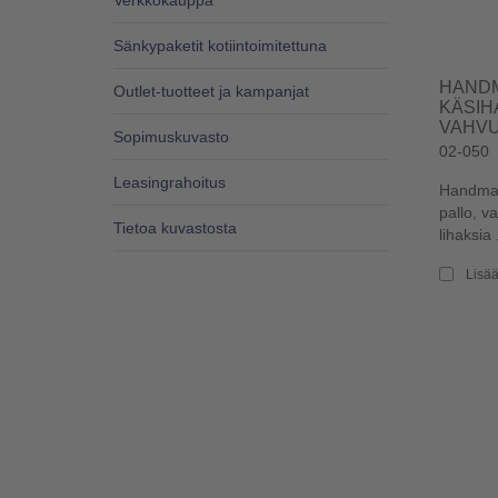
Verkkokauppa
Sänkypaketit kotiintoimitettuna
HANDM
Outlet-tuotteet ja kampanjat
KÄSIHA
VAHVU
Sopimuskuvasto
02-050
Leasingrahoitus
Handmast
pallo, v
Tietoa kuvastosta
lihaksia .
Lisää