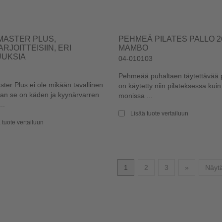
ASTER PLUS,
PEHMEÄ PILATES PALLO 2
RJOITTEISIIN, ERI
MAMBO
UKSIA
04-010103
Pehmeää puhaltaen täytettävää 
er Plus ei ole mikään tavallinen
on käytetty niin pilateksessa kuin
aan se on käden ja kyynärvarren
monissa ...
..
Lisää tuote vertailuun
 tuote vertailuun
Seuraava
1
2
3
»
Näytä