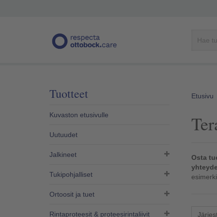
Tuotteet
Etusivu
Kuvaston etusivulle
Ter
Uutuudet
Jalkineet
Osta tu
yhteyde
Tukipohjalliset
esimerki
Ortoosit ja tuet
Rintaproteesit & proteesirintaliivit​
Järjes