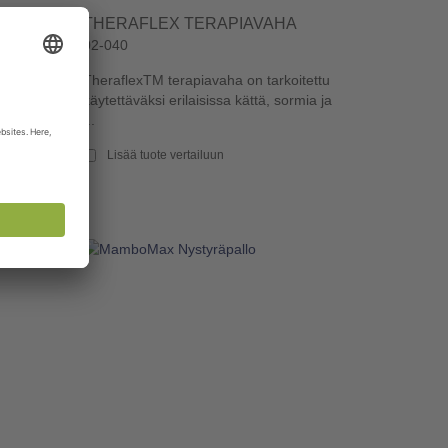
ERI
THERAFLEX TERAPIAVAHA
02-040
TheraflexTM terapiavaha on tarkoitettu
in.
käytettäväksi erilaisissa kättä, sormia ja
ille,
...
Lisää tuote vertailuun