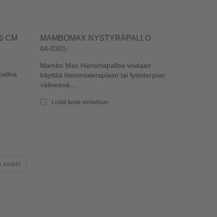
6 CM
MAMBOMAX NYSTYRÄPALLO
04-0301-
Mambo Max Hierontapalloa voidaan
palloa
käyttää hierontaterapiaan tai fysioterpian
välineenä ...
Lisää tuote vertailuun
 kaikki