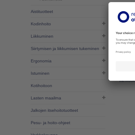
MOVES
Aistituotteet
01-300
Kodinhoito
Käsikahv
kanssa k
Liikkuminen
Yhteenso
Lisää
Siirtymisen ja liikkumisen tukeminen
Ergonomia
Istuminen
Kotihoitoon
Lasten maailma
Jalkojen itsehoitotuotteet
Pesu- ja hoito-ohjeet