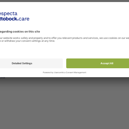
 KÄSIKAHVAT, PEHMEÄ
MSD HARJOITUSTANGOT, 
VAHVUUKSIA
102
01-60010
at vastus- ja putkinauhojen
Harjoitustangot käden harjoituksi
äytettäväksi. Pehmeä kädensija.
Harjoitustangot soveltuvat henkilö
pivat ...
joilla on ...
 tuote vertailuun
Lisää tuote vertailuun