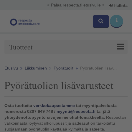
Palaa respecta.fi etusivulle
Hallinta
Tuotteet
Etusivu
Liikkuminen
Pyörätuolit
Pyörätuolien lisävarusteet
Pyörätuolien lisävarusteet
Osta tuotteita
verkkokaupastamme
tai myyntipalvelusta
numerosta 0207 649 748 /
myynti@respecta.fi
tai jätä
yhteydenottopyyntö sivujemme chat-lomakkeella.
Respectan
valikoimasta löytyvät ulkoilupussit ja sadeasut on tarkoitettu
suojaamaan pyörätuolin käyttäjää kylmältä ja sateelta.