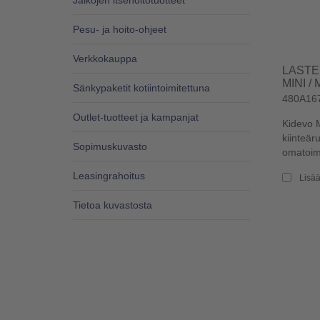
Jalkojen itsehoitotuotteet
Pesu- ja hoito-ohjeet
Verkkokauppa
LASTE
MINI / 
Sänkypaketit kotiintoimitettuna
480A167
Outlet-tuotteet ja kampanjat
Kidevo M
kiinteäru
Sopimuskuvasto
omatoimi
Leasingrahoitus
Lisää
Tietoa kuvastosta