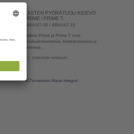
ERGO
LASTEN PYÖRÄTUOLI KIDEVO
PRIME / PRIME T.
480A167-00 / 480A167-10
 pehmein
Kidevo Prime ja Prime T. ovat
dukkaat,
moduulirakenteisia, kiinteärunkoisia ja
aktiivisia ...
Lisää tuote vertailuun