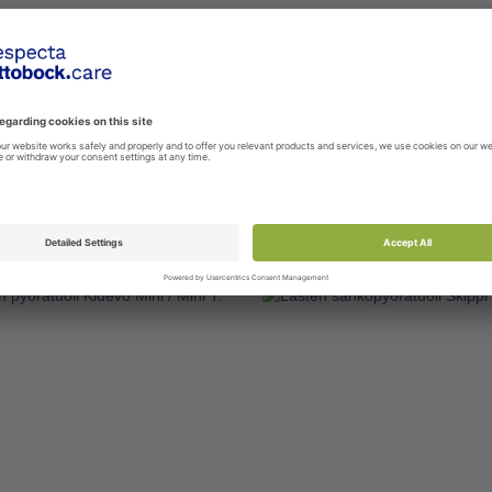
N KYYNÄRSAUVA ERGO
LASTEN KYYNÄRSAUVA 
 MUSTA-SININEN
SOFT, MONIVÄRINEN
02-05-02
242-00-02-90-90
inen lasten kyynärsauva pehmein
Alumiininen lasten kyynärsauva
t grip -käsikahvoin. Laadukkaat,
Ergo Soft grip -käsikahvoin. Laa
...
 tuote vertailuun
Lisää tuote vertailuun