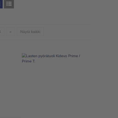
Seuraava
4
»
Näytä kaikki