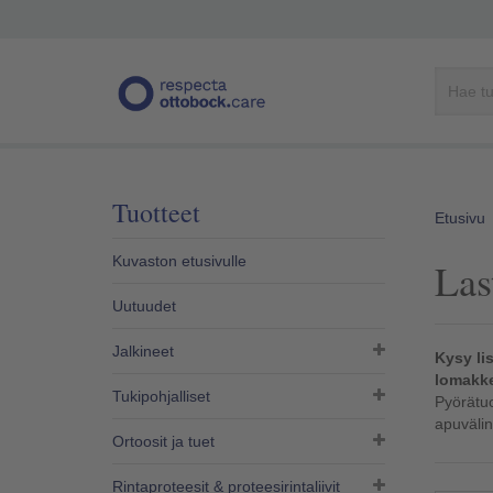
Tuotteet
Etusivu
Kuvaston etusivulle
Las
Uutuudet
Jalkineet
Kysy li
lomakke
Tukipohjalliset
Pyörätuol
apuväli
Ortoosit ja tuet
Rintaproteesit & proteesirintaliivit​