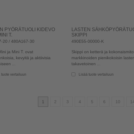
N PYÖRÄTUOLI KIDEVO
LASTEN SÄHKÖPYÖRÄTUO
MINI T.
SKIPPI
-20 / 480A167-30
490E55-00000-K
ini ja Mini T. ovat
Skippi on ketterä ja kokonaismito
nkoisia, kevyitä ja aktiivisia
markkinoiden pienikokoisin laste
seen ...
takavetoinen ...
 tuote vertailuun
Lisää tuote vertailuun
1
2
3
4
5
6
10
1