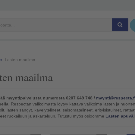
Lasten maailma
ten maailma
sää myyntipalvelusta numerosta 0207 649 748 /
myynti@respecta.f
ella.
Respectan valikoimasta löytyy kattava valikoima lasten ja nuorten 
it, lasten sängyt, kävelytelineet, seisomatelineet, erityisistuimet, rattaa
neet ruokailuun ja askarteluun. Tutustu myös osioomme
Lasten apuväli