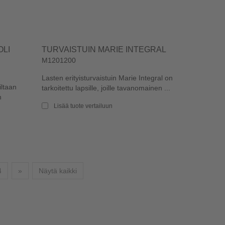
LI
TURVAISTUIN MARIE INTEGRAL
M1201200
Lasten erityisturvaistuin Marie Integral on
iltaan
tarkoitettu lapsille, joille tavanomainen ...
n
Lisää tuote vertailuun
Seuraava
4
»
Näytä kaikki