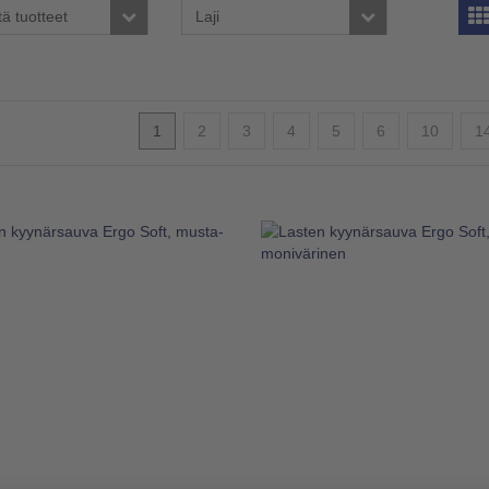
tä tuotteet
Laji
1
2
3
4
5
6
10
1