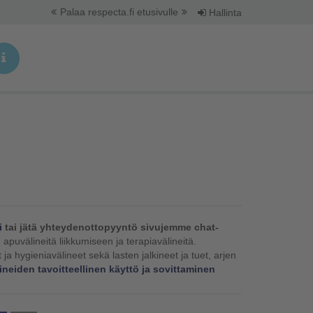
Palaa respecta.fi etusivulle
Hallinta
i
tai jätä yhteydenottopyyntö sivujemme chat-
apuvälineitä liikkumiseen ja terapiavälineitä.
t ja hygieniavälineet sekä lasten jalkineet ja tuet, arjen
neiden tavoitteellinen käyttö ja sovittaminen