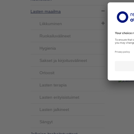
Lasten maailma
LASTE
SOFT,
Liikkuminen
242-00-
Alumiin
Ruokailuvälineet
Ergo Sof
...
Hygienia
Lisää
Sakset ja kirjoitusvälineet
Ortoosit
Lasten terapia
Lasten erityisistuimet
Lasten jalkineet
Sängyt