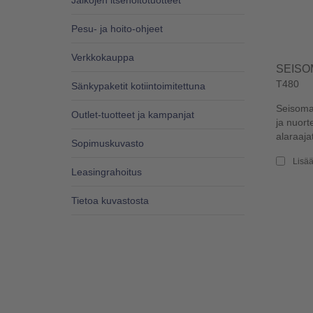
Jalkojen itsehoitotuotteet
Pesu- ja hoito-ohjeet
Verkkokauppa
SEISO
T480
Sänkypaketit kotiintoimitettuna
Seisomat
Outlet-tuotteet ja kampanjat
ja nuor
alaraajat
Sopimuskuvasto
Lisää
Leasingrahoitus
Tietoa kuvastosta