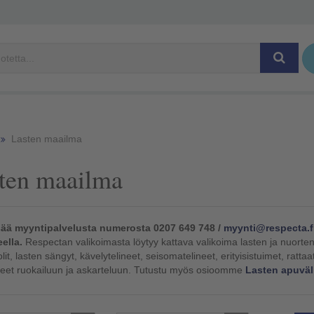
Lasten maailma
ten maailma
sää myyntipalvelusta numerosta 0207 649 748 /
myynti@respecta.f
ella.
Respectan valikoimasta löytyy kattava valikoima lasten ja nuorten 
it, lasten sängyt, kävelytelineet, seisomatelineet, erityisistuimet, rattaa
neet ruokailuun ja askarteluun. Tutustu myös osioomme
Lasten apuväli