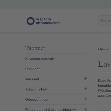
Tuotteet
Etusivu
Kuvaston etusivulle
Las
Uutuudet
Jalkineet
Kysy li
lomakke
Tukipohjalliset
Pyörätuol
apuväli
Ortoosit ja tuet
Rintaproteesit & proteesirintaliivit​