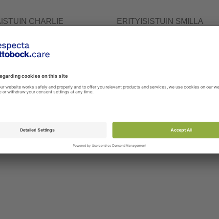
ISTUIN CHARLIE
ERITYISISTUIN SMILLA
RAL
S130
00 / M1202200
Lasten yleistuoli kotiin ja päiväkot
rityisturvaistuin Charlie Integral
edesauttaa aktiivista istumista ja 
tettu lapsille, joille tavanomainen
Lisää tuote vertailuun
 tuote vertailuun