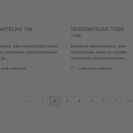
MATELINE TIM
SEISOMATELINE TODD
T490
eline, joka mahdollistaa lasten
Kelattava seisomateline, joka
ten seisomisen pystyasennossa
mahdollistaa lasten ja nuorten
 ja ...
seisomisen pystyasennossa ...
 tuote vertailuun
Lisää tuote vertailuun
Edellinen
«
1
2
3
4
5
6
7
10