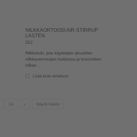
NILKKAORTOOSI AIR-STIRRUP
LASTEN
02J
Nilkkatuki, jota käytetään akuuttien
nilkkavammojen hoidossa ja kroonisten
nilkan ...
Lisää tuote vertailuun
Seuraava
14
»
Näytä kaikki