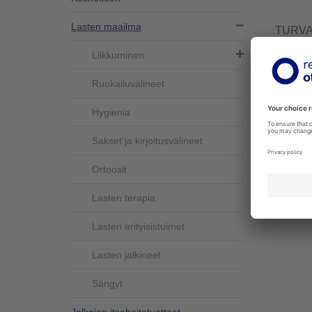
Lasten maailma
TURVA
INTEG
Liikkuminen
M12021
Lasten e
Ruokailuvälineet
on tarkoi
...
Hygienia
Lisää
Sakset ja kirjoitusvälineet
Ortoosit
Lasten terapia
Lasten erityisistuimet
Lasten jalkineet
Sängyt