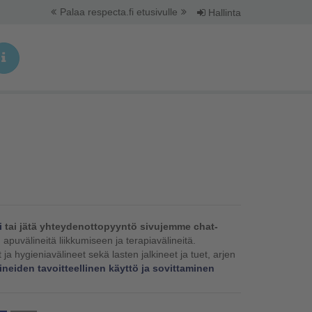
Palaa respecta.fi etusivulle
Hallinta
i
tai jätä yhteydenottopyyntö sivujemme chat-
apuvälineitä liikkumiseen ja terapiavälineitä.
t ja hygieniavälineet sekä lasten jalkineet ja tuet, arjen
neiden tavoitteellinen käyttö ja sovittaminen