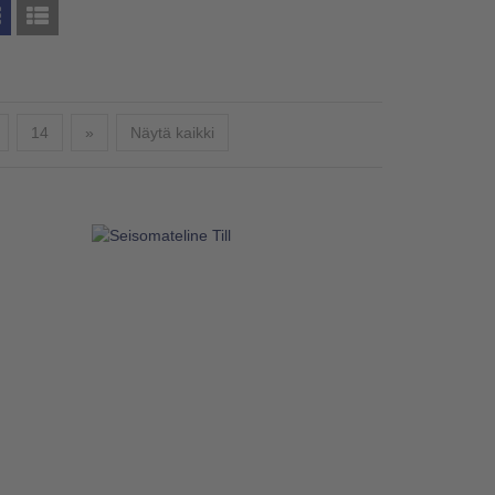
Seuraava
14
»
Näytä kaikki