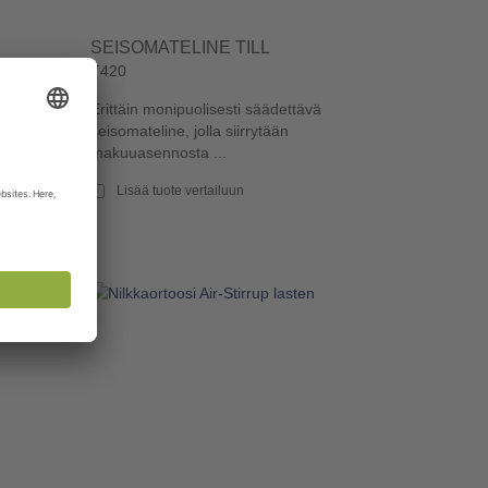
SEISOMATELINE TILL
T420
iin, joka
Erittäin monipuolisesti säädettävä
tukee ...
seisomateline, jolla siirrytään
makuuasennosta ...
Lisää tuote vertailuun