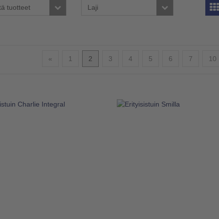
tä tuotteet
Laji
Edellinen
«
1
2
3
4
5
6
7
10