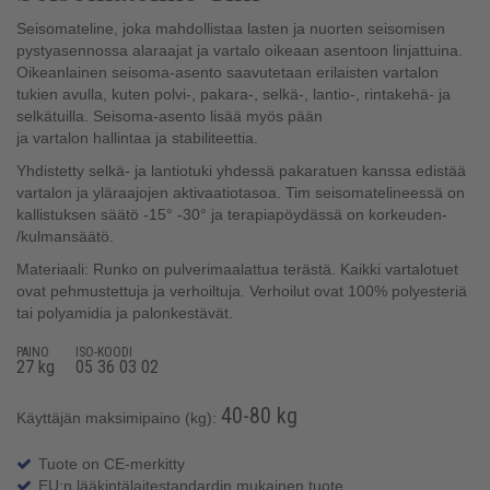
Seisomateline, joka mahdollistaa lasten ja nuorten seisomisen
pystyasennossa alaraajat ja vartalo oikeaan asentoon linjattuina.
Oikeanlainen seisoma-asento saavutetaan erilaisten vartalon
tukien avulla, kuten polvi-, pakara-, selkä-, lantio-, rintakehä- ja
selkätuilla. Seisoma-asento lisää myös pään
ja vartalon hallintaa ja stabiliteettia.
Yhdistetty selkä- ja lantiotuki yhdessä pakaratuen kanssa edistää
vartalon ja yläraajojen aktivaatiotasoa. Tim seisomatelineessä on
kallistuksen säätö -15° -30° ja terapiapöydässä on korkeuden-
/kulmansäätö.
Materiaali: Runko on pulverimaalattua terästä. Kaikki vartalotuet
ovat pehmustettuja ja verhoiltuja. Verhoilut ovat 100% polyesteriä
tai polyamidia ja palonkestävät.
PAINO
ISO-KOODI
27 kg
05 36 03 02
40-80 kg
Käyttäjän maksimipaino (kg):
Tuote on CE-merkitty
EU:n lääkintälaitestandardin mukainen tuote