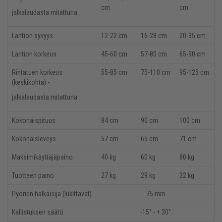
cm
cm
jalkalaudasta mitattuna
Lantion syvyys
12-22 cm
16-28 cm
20-35 cm
Lantion korkeus
45-60 cm
57-80 cm
65-90 cm
Rintatuen korkeus
55-85 cm
75-110 cm
95-125 cm
(keskikohta) -
jalkalaudasta mitattuna
Kokonaispituus
84 cm
90 cm
100 cm
Kokonaisleveys
57 cm
65 cm
71 cm
Maksimikäyttäjäpaino
40 kg
60 kg
80 kg
Tuotteen paino
27 kg
29 kg
32 kg
Pyörien halkaisija (lukittavat)
75 mm
Kallistuksen säätö
-15° - + 30°