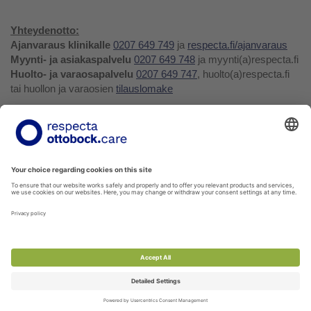
Yhteydenotto:
Ajanvaraus klinikalle
0207 649 749
ja
respecta.fi/ajanvaraus
Myynti- ja asiakaspalvelu
0207 649 748
ja myynti(a)respecta.fi
Huolto- ja varaosapalvelu
0207 649 747
, huolto(a)respecta.fi
tai huollon ja varaosien
tilauslomake
Yhteystiedot ja palaute
Verkkokauppa
Respecta.fi
Facebook
Youtube
LinkedIn
Instagram
Tietosuojakäytäntö
Privacy Policy
Ilmoittajansuojelu
Soittohinnat oman operaattorin matkapuhelin- tai
paikallispuhelumaksun mukaisesti.
Voit tilata kaikkia verkkokuvaston tuotteita myyntipalvelustamme!
Ota yhteyttä
myynti@respecta.fi
, puhelimitse 0207 649 748
tai sivun chat-lomakkeella.
Palaute- ja reklamaatiolomake