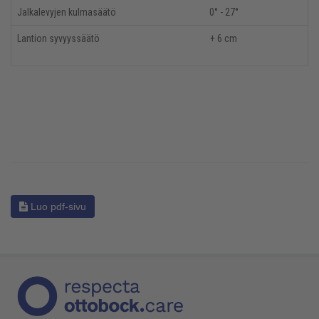
Jalkalevyjen kulmasäätö
0° - 27°
Lantion syvyyssäätö
+ 6 cm
Luo pdf-sivu