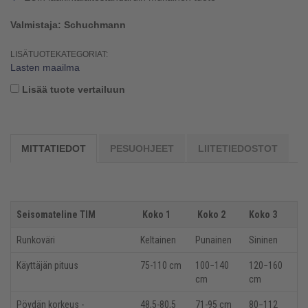
Valmistaja: Schuchmann
LISÄTUOTEKATEGORIAT:
Lasten maailma
Lisää tuote vertailuun
MITTATIEDOT
PESUOHJEET
LIITETIEDOSTOT
Seisomateline TIM
Koko 1
Koko 2
Koko 3
Runkoväri
Keltainen
Punainen
Sininen
Käyttäjän pituus
75-110 cm
100−140
120−160
cm
cm
Pöydän korkeus -
48,5-80,5
71-95 cm
80−112