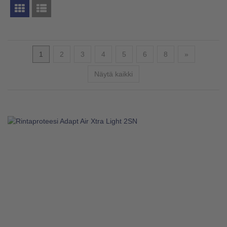
Seuraava
1
2
3
4
5
6
8
»
Näytä kaikki