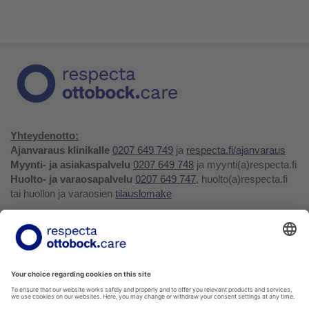
Yhteydenotto:
Ajanvaraus klinikalle
0207 649 749
ja
respecta.fi/ajanvaraus
Myynti- ja asiakaspalvelu
0207 649 748
ja myynti(a)respecta.fi
Huolto- ja varaosapalvelu
0207 649 747
, huolto(a)respecta.fi
tai huollon ja varaosien
tilauslomake
Yhteystiedot ja palaute
Verkkokauppa
Respecta.fi
Facebook
Youtube
LinkedIn
Instagram
Tietosuojakäytäntö
Privacy Policy
Ilmoittajansuojelu
Soittohinnat oman operaattorin matkapuhelin- tai
paikallispuhelumaksun mukaisesti.