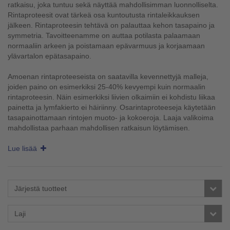
ratkaisu, joka tuntuu sekä näyttää mahdollisimman luonnolliselta.
Rintaproteesit ovat tärkeä osa kuntoutusta rintaleikkauksen
jälkeen. Rintaproteesin tehtävä on palauttaa kehon tasapaino ja
symmetria. Tavoitteenamme on auttaa potilasta palaamaan
normaaliin arkeen ja poistamaan epävarmuus ja korjaamaan
ylävartalon epätasapaino.
Amoenan rintaproteeseista on saatavilla kevennettyjä malleja,
joiden paino on esimerkiksi 25-40% kevyempi kuin normaalin
rintaproteesin. Näin esimerkiksi liivien olkaimiin ei kohdistu liikaa
painetta ja lymfakierto ei häiriinny. Osarintaproteeseja käytetään
tasapainottamaan rintojen muoto- ja kokoeroja. Laaja valikoima
mahdollistaa parhaan mahdollisen ratkaisun löytämisen.
Lue lisää
Järjestä tuotteet
Laji