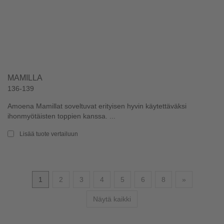
MAMILLA
136-139
Amoena Mamillat soveltuvat erityisen hyvin käytettäväksi
ihonmyötäisten toppien kanssa. ...
Lisää tuote vertailuun
Seuraava
1
2
3
4
5
6
8
»
Näytä kaikki