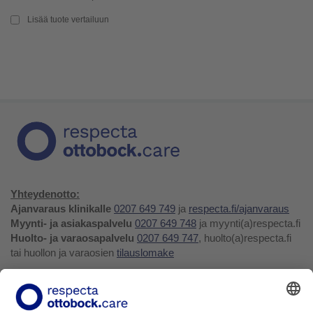
Lisää tuote vertailuun
Yhteydenotto:
Ajanvaraus klinikalle
0207 649 749
ja
respecta.fi/ajanvaraus
Myynti- ja asiakaspalvelu
0207 649 748
ja myynti(a)respecta.fi
Huolto- ja varaosapalvelu
0207 649 747
, huolto(a)respecta.fi
tai huollon ja varaosien
tilauslomake
Yhteystiedot ja palaute
Verkkokauppa
Respecta.fi
Facebook
Youtube
LinkedIn
Instagram
Tietosuojakäytäntö
Privacy Policy
Ilmoittajansuojelu