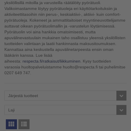
yksilöllisillä mitoilla ja varusteilla räätälöity pyörätuoli.
Valikoimastamme löytyy pyörätuoleja eri käyttötarkoituksiin ja
aktiviteettitasoihin niin perus-, keskiaktiivi-, aktiivi- kuin comfort-
pyörätuoleja. Kokeneet ja ammattitaitoiset myyntineuvottelijamme
auttavat oikean pyörätuolimallin ja -varustelun löytämisessä.
Pyörätuolin voi aina hankkia omatoimisesti, mutta
apuvälinevastuulain mukainen taho osallistuu yleensä yksilöllisten
tuotteiden valintaan ja laatii hankinnasta maksusitoumuksen.
Kannattaa aina keskustella apuvälinetarpeesta ensin oman
lääkärin kanssa. Lue lisää
aiheesta:
respecta.fi/ratkaisut/liikkuminen
. Kysy tuotteiden
varaosia huoltopalveluistamme huolto@respecta.fi tai puhelimitse
0207 649 747.
Järjestä tuotteet
Laji