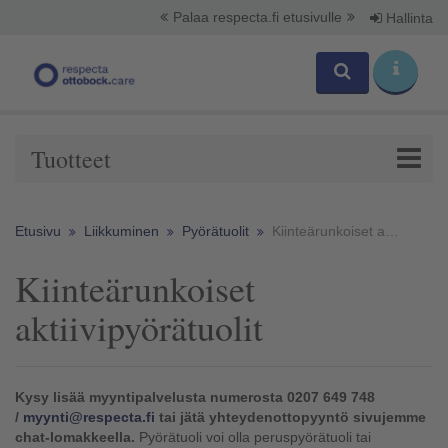
Palaa respecta.fi etusivulle
Hallinta
Tuotteet
Etusivu
Liikkuminen
Pyörätuolit
Kiinteärunkoiset aktiivipyörätuolit
Kiinteärunkoiset
aktiivipyörätuolit
Kysy lisää myyntipalvelusta numerosta 0207 649 748
/
myynti@respecta.fi
tai jätä yhteydenottopyyntö sivujemme
chat-lomakkeella.
Pyörätuoli voi olla peruspyörätuoli tai