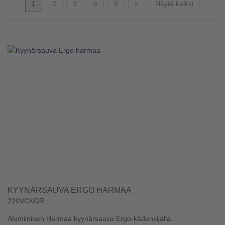
Seuraava
1
2
3
4
5
»
Näytä kaikki
KYYNÄRSAUVA ERGO HARMAA
220VCKGR
Alumiininen Harmaa kyynärsauva Ergo-kädensijalla.