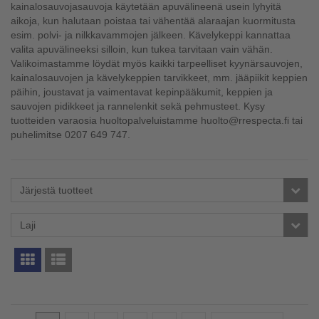
kainalosauvojasauvoja käytetään apuvälineenä usein lyhyitä
aikoja, kun halutaan poistaa tai vähentää alaraajan kuormitusta
esim. polvi- ja nilkkavammojen jälkeen. Kävelykeppi kannattaa
valita apuvälineeksi silloin, kun tukea tarvitaan vain vähän.
Valikoimastamme löydät myös kaikki tarpeelliset kyynärsauvojen,
kainalosauvojen ja kävelykeppien tarvikkeet, mm. jääpiikit keppien
päihin, joustavat ja vaimentavat kepinpääkumit, keppien ja
sauvojen pidikkeet ja rannelenkit sekä pehmusteet. Kysy
tuotteiden varaosia huoltopalveluistamme huolto@rrespecta.fi tai
puhelimitse 0207 649 747.
Järjestä tuotteet
Laji