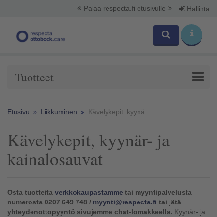
Palaa respecta.fi etusivulle
Hallinta
Tuotteet
Etusivu
Liikkuminen
Kävelykepit, kyynär- ja kainalosauvat
Kävelykepit, kyynär- ja
kainalosauvat
Osta tuotteita
verkkokaupastamme
tai myyntipalvelusta
numerosta 0207 649 748 /
myynti@respecta.fi
tai jätä
yhteydenottopyyntö sivujemme chat-lomakkeella.
Kyynär- ja