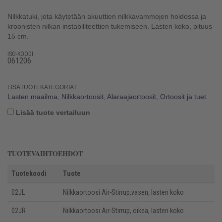
Nilkkatuki, jota käytetään akuuttien nilkkavammojen hoidossa ja
kroonisten nilkan instabiliteettien tukemiseen. Lasten koko, pituus
15 cm.
ISO-KOODI
061206
LISÄTUOTEKATEGORIAT:
Lasten maailma
,
Nilkkaortoosit
,
Alaraajaortoosit
,
Ortoosit ja tuet
Lisää tuote vertailuun
TUOTEVAIHTOEHDOT
Tuotekoodi
Tuote
02JL
Nilkkaortoosi Air-Stirrup,vasen, lasten koko
02JR
Nilkkaortoosi Air-Stirrup, oikea, lasten koko