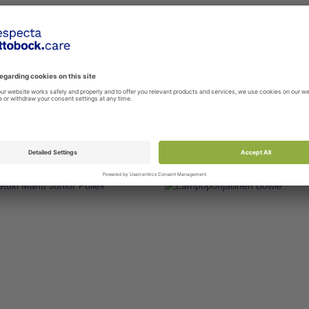
VIPYÖRÄTUOLI
PYÖRÄTUOLI START M6 J
GARDE TEEN 2 VR
480F53-60-xxXxx
40-xxXxx
Kevyesti käsiteltävä lasten ja nu
 kelattava ja käsiteltävä lasten
alumiinirunkoinen peruspyörätuol
runkoinen aktiivipyörätuoli
saksalaista ...
ta ...
Lisää tuote vertailuun
 tuote vertailuun