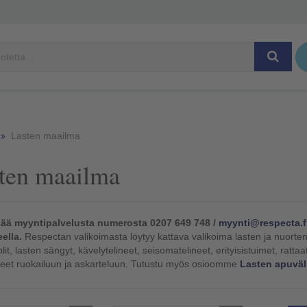
Lasten maailma
ten maailma
sää myyntipalvelusta numerosta 0207 649 748 /
myynti@respecta.f
ella.
Respectan valikoimasta löytyy kattava valikoima lasten ja nuorten 
it, lasten sängyt, kävelytelineet, seisomatelineet, erityisistuimet, rattaa
neet ruokailuun ja askarteluun. Tutustu myös osioomme
Lasten apuväli