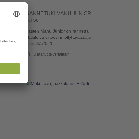
UNIOR
RANNETUKI MANU JUNIOR
50P50
orten
Lasten Manu Junior on rannetta
i
stabiloiva ortoosi miellyttävästä ja
hengittävästä ...
Lisää tuote vertailuun