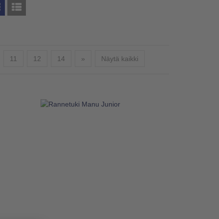
Seuraava
11
12
14
»
Näytä kaikki