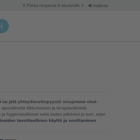
Palaa respecta.fi etusivulle
Hallinta
i
tai jätä yhteydenottopyyntö sivujemme chat-
apuvälineitä liikkumiseen ja terapiavälineitä.
t ja hygieniavälineet sekä lasten jalkineet ja tuet, arjen
neiden tavoitteellinen käyttö ja sovittaminen