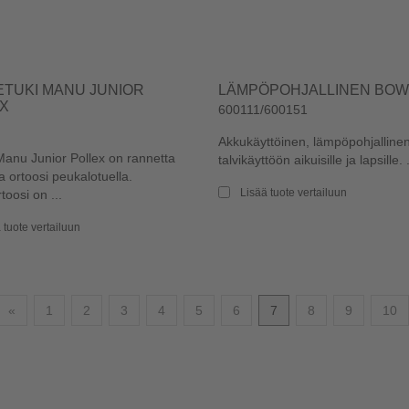
TUKI MANU JUNIOR
LÄMPÖPOHJALLINEN BOW
X
600111/600151
Akkukäyttöinen, lämpöpohjalline
anu Junior Pollex on rannetta
talvikäyttöön aikuisille ja lapsille. .
va ortoosi peukalotuella.
Lisää tuote vertailuun
oosi on ...
 tuote vertailuun
Edellinen
«
1
2
3
4
5
6
7
8
9
10