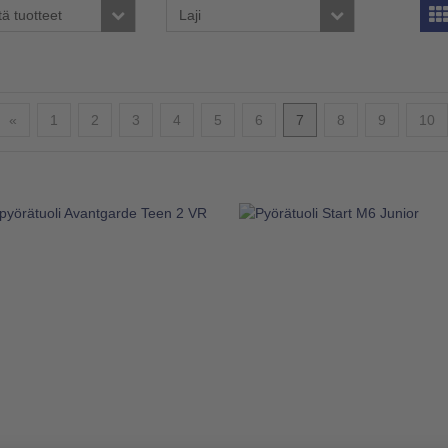
tä tuotteet
Laji
Edellinen
«
1
2
3
4
5
6
7
8
9
10