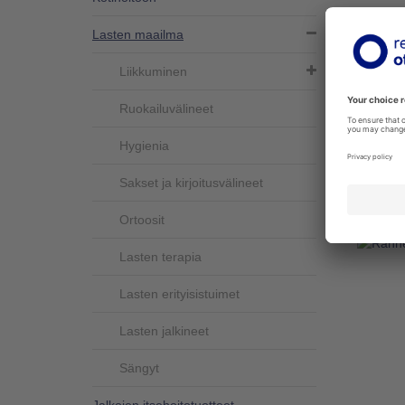
Lasten maailma
AKTII
AVANT
Liikkuminen
480F45-
Kevyesti
Ruokailuvälineet
taittuva
saksalais
Hygienia
Lisää
Sakset ja kirjoitusvälineet
Ortoosit
Lasten terapia
Lasten erityisistuimet
Lasten jalkineet
Sängyt