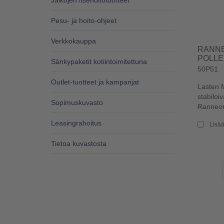
Jalkojen itsehoitotuotteet
Pesu- ja hoito-ohjeet
Verkkokauppa
RANNE
POLLE
Sänkypaketit kotiintoimitettuna
50P51
Outlet-tuotteet ja kampanjat
Lasten M
stabiloi
Sopimuskuvasto
Ranneort
Leasingrahoitus
Lisää
Tietoa kuvastosta