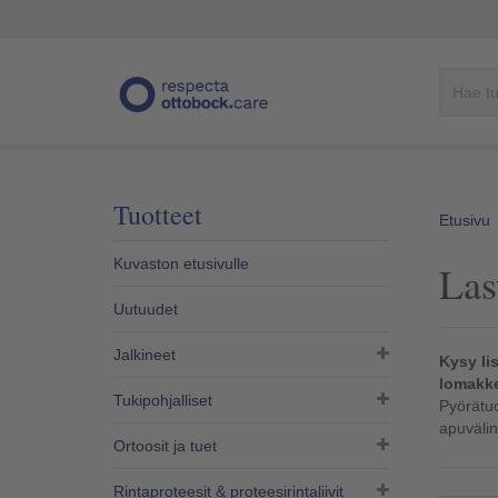
Tuotteet
Etusivu
Kuvaston etusivulle
Las
Uutuudet
Jalkineet
Kysy li
lomakke
Tukipohjalliset
Pyörätuol
apuväli
Ortoosit ja tuet
Rintaproteesit & proteesirintaliivit​