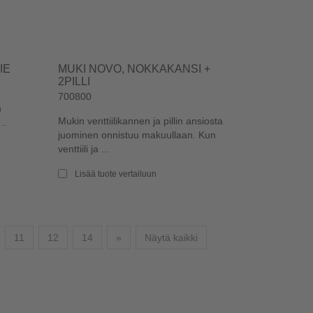
IE
MUKI NOVO, NOKKAKANSI +
2PILLI
700800
n
Mukin venttiilikannen ja pillin ansiosta
..
juominen onnistuu makuullaan. Kun
venttiili ja ...
Lisää tuote vertailuun
Seuraava
11
12
14
»
Näytä kaikki