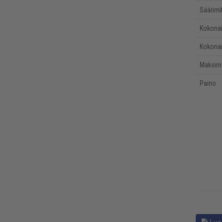
Säärimi
Kokonai
Kokonai
Maksimi
Paino