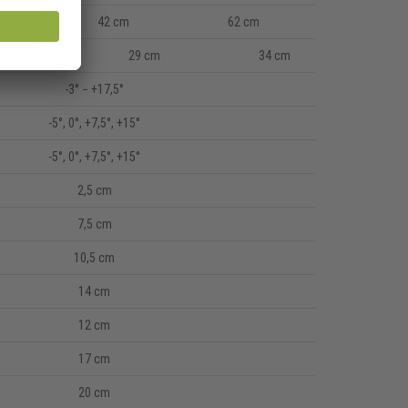
62 cm
42 cm
62 cm
29 cm
34 cm
-3° − +17,5°
-5
°, 0
°, +7,5
°, +15
°
-5
°, 0
°, +7,5
°, +15
°
2,5 cm
7,5 cm
10,5 cm
14 cm
12 cm
17 cm
20 cm