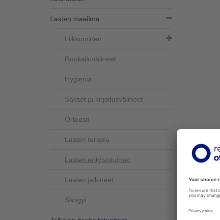
Lasten maailma
Liikkuminen
Ruokailuvälineet
Hygienia
Sakset ja kirjoitusvälineet
Ortoosit
Lasten terapia
TEKN
Lasten erityisistuimet
Teknis
Lasten jalkineet
Istuinle
Sängyt
Istuins