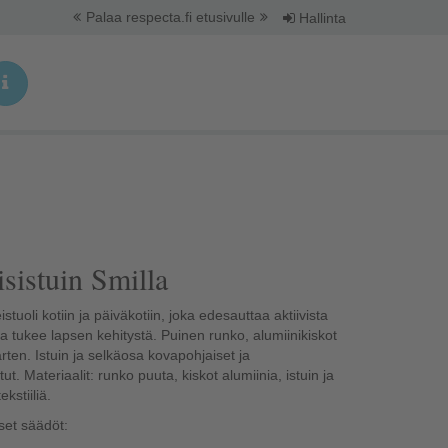
Palaa respecta.fi etusivulle
Hallinta
yisistuin Smilla
istuoli kotiin ja päiväkotiin, joka edesauttaa aktiivista
ja tukee lapsen kehitystä. Puinen runko, alumiinikiskot
rten. Istuin ja selkäosa kovapohjaiset ja
t. Materiaalit: runko puuta, kiskot alumiinia, istuin ja
kstiiliä.
set säädöt: