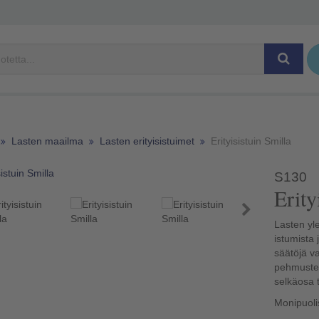
Lasten maailma
Lasten erityisistuimet
Erityisistuin Smilla
S130
Erit
Lasten yle
istumista 
säätöjä va
pehmustetu
selkäosa te
Monipuoli