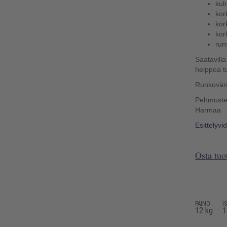
kul
kor
kor
kor
run
Saatavill
helppoa tu
Runkoväri
Pehmustev
Harmaa
Esittelyvi
Osta tu
PAINO
I
12 kg
1