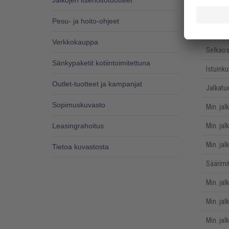
Jalkojen itsehoitotuotteet
Maksimi
Pesu- ja hoito-ohjeet
Selkäos
Verkkokauppa
Selkäos
Sänkypaketit kotiintoimitettuna
Istuink
Outlet-tuotteet ja kampanjat
Jalkatu
Sopimuskuvasto
Min. jal
Leasingrahoitus
Min. ja
Min. ja
Tietoa kuvastosta
Säärimit
Min. ja
Min. ja
Min. ja