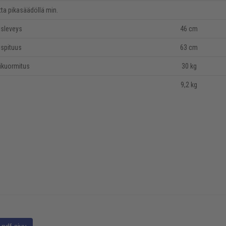
tta pikasäädöllä min.
sleveys
46 cm
spituus
63 cm
kuormitus
30 kg
9,2 kg