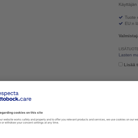
Käyttäjän
Tuote 
EU:n l
Valmista
LISÄTUOT
Lasten m
Lisää 
ISET OMINAISUUDET
PESUOHJEET
LIITETIEDOSTOT
et ominaisuudet
Koko 0 Nursery
veys
17
−28 cm
yvyys
16
−26 cm