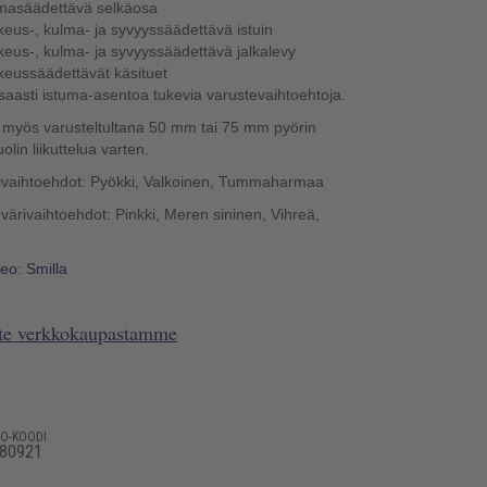
masäädettävä selkäosa
keus-, kulma- ja syvyyssäädettävä istuin
keus-, kulma- ja syvyyssäädettävä jalkalevy
keussäädettävät käsituet
saasti istuma-asentoa tukevia varustevaihtoehtoja.
a myös varusteltultana 50 mm tai 75 mm pyörin
olin liikuttelua varten.
vaihtoehdot: Pyökki, Valkoinen, Tummaharmaa
ärivaihtoehdot: Pinkki, Meren sininen, Vihreä,
deo: Smilla
ote verkkokaupastamme
SO-KOODI
80921