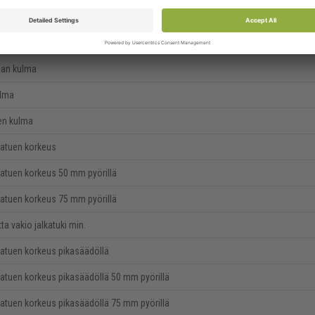
 istuinkorkeus
42 cm
an korkeus
25 cm
an kulma
ulma
en kulma
katuen korkeus
lkatuen korkeus 50 mm pyörillä
lkatuen korkeus 75 mm pyörillä
ta vakio jalkatuki min.
lkatuen korkeus pikasäädöllä
lkatuen korkeus pikasäädöllä 50 mm pyörillä
lkatuen korkeus pikasäädöllä 75 mm pyörillä