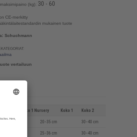
30 - 60
 maksimipaino (kg):
on CE-merkitty
ääkintälaitestandardin mukainen tuote
ja: Schuchmann
EKATEGORIAT:
aailma
tuote vertailuun
Koko 0
Koko 1 Nursery
Koko 1
Koko 2
20
−35 cm
30
−40 cm
25
−36 cm
30
−40 cm