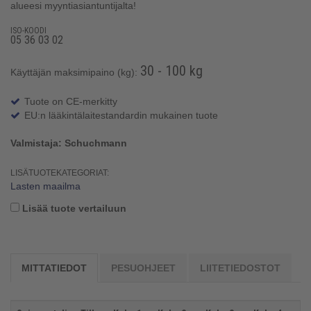
alueesi myyntiasiantuntijalta!
ISO-KOODI
05 36 03 02
30 - 100 kg
Käyttäjän maksimipaino (kg):
Tuote on CE-merkitty
EU:n lääkintälaitestandardin mukainen tuote
Valmistaja: Schuchmann
LISÄTUOTEKATEGORIAT:
Lasten maailma
Lisää tuote vertailuun
MITTATIEDOT
PESUOHJEET
LIITETIEDOSTOT