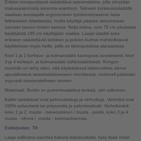
Erittäin monipuolisesti säädettävä seisomateline, jolla siirrytään
makuuasennosta seisoma-asentoon. Telineen korkeusssäädöllä
saadaan avustajalle ergonominen työskentelyasento lasta
telineeseen laitettaessa, mutta käyttäjä
pääsee seisoessaan
samaan tasoon toisten kanssa. Neljä kokoa, noin 75 cm pituisesta
käyttäjästä 185 cm käyttäjään saakka. Laajat säädöt sekä
erikseen säädettävät lonkkien ja polvien kulmat mahdollistavat
käyttämisen myös heille, joilla on liikerajoituksia alaraajoissa.
Koot 1 ja 2 korkeus- ja kulmansäätö kaasujousi avusteisesti, koot
3 ja 4 korkeus- ja kulmansäätö sähkösäätöisesti. Rungon
muotoilu on tehty siten, että käytettäessä lattianostinta siirron
apuvälineenä seisomatelineeseen mentäessä, nostimell päästään
sujuvasti seisomatelineen viereen.
Materiaali: Runko on pulverimaalattua terästä, väri valkoinen.
Kaikki vartalotuet ovat pehmustettuja
ja verhoiltuja. Verhoilut ovat
100% polyesteriä tai polyamidia ja palonkestävät. Verhoiluvärit;
koko 1 ja 2: musta - merensininen / musta - pinkki, koko 3 ja 4:
musta - vihreä / musta - tummanharmaa.
Esittelyvideo: Till
Laaja valikoima asentoa tukevia lisävarusteita, kysy lisää oman