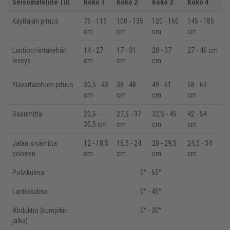
Seisomateline Till
Koko 1
Koko 2
Koko 3
Koko 4
Käyttäjän pituus
75 - 115
100 - 135
120 - 160
145 - 185
cm
cm
cm
cm
Lantion/rintakehän
14 - 27
17 - 31
20 - 37
27 - 46 cm
leveys
cm
cm
cm
Ylävartalotuen pituus
30,5 - 43
38 - 48
49 - 61
58 - 69
cm
cm
cm
cm
Säärimitta
20,5 -
27,5 - 37
32,5 - 45
42 - 54
30,5 cm
cm
cm
cm
Jalan sisämitta
12 - 18,5
16,5 - 24
20 - 29,5
24,5 - 34
polveen
cm
cm
cm
cm
Polvikulma
0
°
- 65
°
Lantiokulma
0
° - 45
°
Abduktio (kumpikin
0
° - 30
°
jalka)