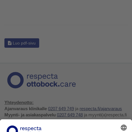
Luo pdf-sivu
Yhteydenotto:
Ajanvaraus klinikalle
0207 649 749
ja
respecta.fi/ajanvaraus
Myynti- ja asiakaspalvelu
0207 649 748
ja myynti(a)respecta.fi
Huolto- ja varaosapalvelu
0207 649 747
, huolto(a)respecta.fi
tai huollon ja varaosien
tilauslomake