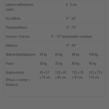
Lantion kallistuksen
0 - 5 cm
säätö
Dorsiflexio
0° - 20°
Plantaarifleksio
0° - 15°
Inversio / Eversio
0° - 15° kumpaankin suuntaan
Kallistus
0
°
- 90
°
Maksimikäyttäjäpaino
30 kg
60 kg
80 kg
100 kg
Paino
30 kg
35 kg
80 kg
90 kg
Kuljetusmitat
95 x 51
105 x 61
125 x 76
152 x 77 x
x 75 cm
x 85 cm
x 97 cm
110 cm
(Pituus x Leveys x
Korkeus)