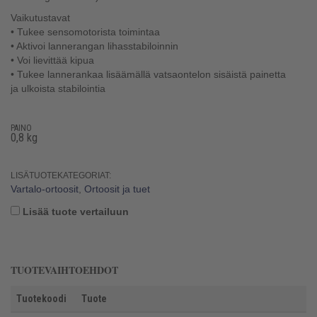
Vaikutustavat
• Tukee sensomotorista toimintaa
• Aktivoi lannerangan lihasstabiloinnin
• Voi lievittää kipua
• Tukee lannerankaa lisäämällä vatsaontelon sisäistä painetta
ja ulkoista stabilointia
PAINO
0,8 kg
LISÄTUOTEKATEGORIAT:
Vartalo-ortoosit
,
Ortoosit ja tuet
Lisää tuote vertailuun
TUOTEVAIHTOEHDOT
Tuotekoodi
Tuote