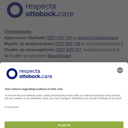
Yhteydenotto:
Ajanvaraus klinikalle
0207 649 749
ja
respecta.fi/ajanvaraus
Myynti- ja asiakaspalvelu
0207 649 748
ja myynti(a)respecta.fi
Huolto- ja varaosapalvelu
0207 649 747
, huolto(a)respecta.fi
tai huollon ja varaosien
tilauslomake
Yhteystiedot ja palaute
Verkkokauppa
Respecta.fi
Facebook
Youtube
LinkedIn
Instagram
Tietosuojakäytäntö
Privacy Policy
Ilmoittajansuojelu
Soittohinnat oman operaattorin matkapuhelin- tai
paikallispuhelumaksun mukaisesti.
Voit tilata kaikkia verkkokuvaston tuotteita myyntipalvelustamme!
Ota yhteyttä
myynti@respecta.fi
, puhelimitse 0207 649 748
tai sivun chat-lomakkeella.