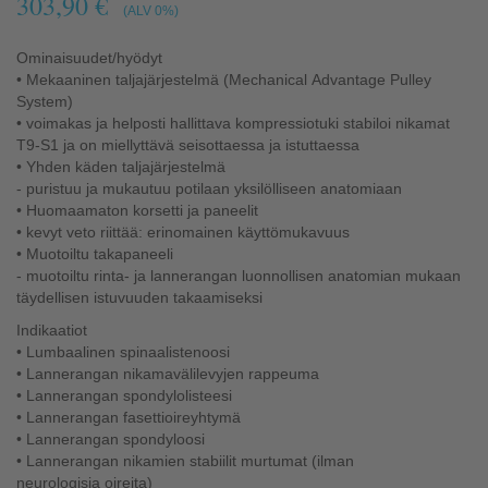
303,90 €
(ALV 0%)
Ominaisuudet/hyödyt
• Mekaaninen taljajärjestelmä (Mechanical Advantage Pulley
System)
• voimakas ja helposti hallittava kompressiotuki stabiloi nikamat
T9-S1 ja on miellyttävä seisottaessa ja istuttaessa
• Yhden käden taljajärjestelmä
- puristuu ja mukautuu potilaan yksilölliseen anatomiaan
• Huomaamaton korsetti ja paneelit
• kevyt veto riittää: erinomainen käyttömukavuus
• Muotoiltu takapaneeli
- muotoiltu rinta- ja lannerangan luonnollisen anatomian mukaan
täydellisen istuvuuden takaamiseksi
Indikaatiot
• Lumbaalinen spinaalistenoosi
• Lannerangan nikamavälilevyjen rappeuma
• Lannerangan spondylolisteesi
• Lannerangan fasettioireyhtymä
• Lannerangan spondyloosi
• Lannerangan nikamien stabiilit murtumat (ilman
neurologisia oireita)