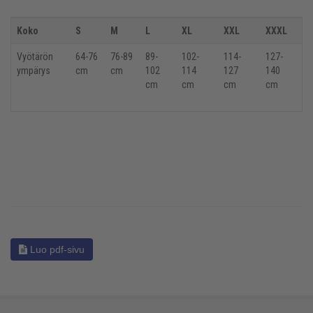
Koko
S
M
L
XL
XXL
XXXL
Vyötärön
64-76
76-89
89-
102-
114-
127-
ympärys
cm
cm
102
114
127
140
cm
cm
cm
cm
Luo pdf-sivu