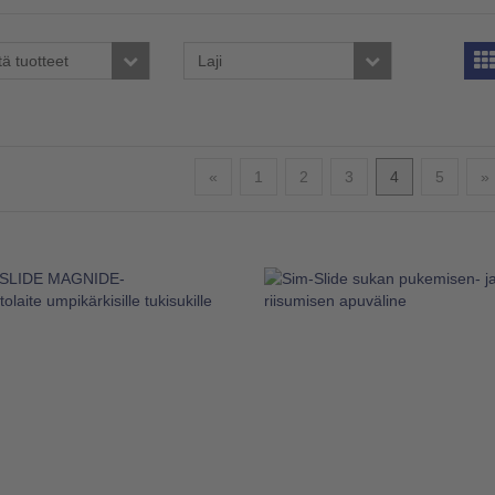
tä tuotteet
Laji
Edellinen
«
1
2
3
4
5
»