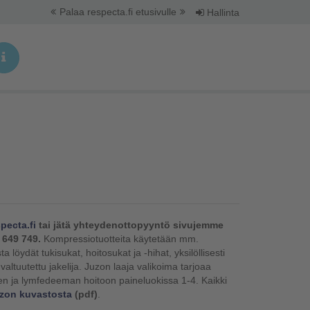
Palaa respecta.fi etusivulle
Hallinta
pecta.fi
tai jätä yhteydenottopyyntö sivujemme
 649 749.
Kompressiotuotteita käytetään mm.
öydät tukisukat, hoitosukat ja -hihat, yksilöllisesti
altuutettu jakelija. Juzon laaja valikoima tarjoaa
en ja lymfedeeman hoitoon paineluokissa 1-4. Kaikki
zon kuvastosta
(pdf)
.