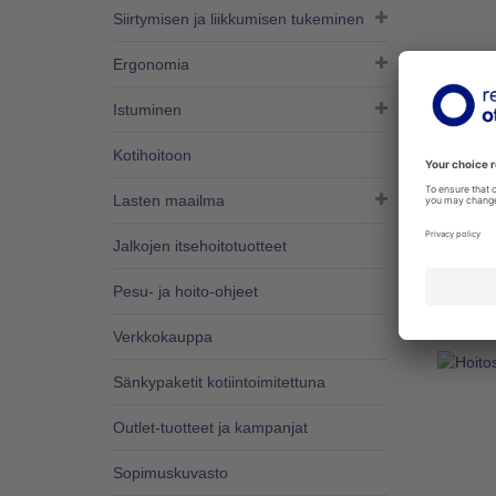
Siirtymisen ja liikkumisen tukeminen
Ergonomia
EASYS
Istuminen
SUKAN
UMPIKÄ
Kotihoitoon
E0151
Umpikärk
Lasten maailma
pukemise
Magnides
Jalkojen itsehoitotuotteet
Lisää
Pesu- ja hoito-ohjeet
Verkkokauppa
Sänkypaketit kotiintoimitettuna
Outlet-tuotteet ja kampanjat
Sopimuskuvasto