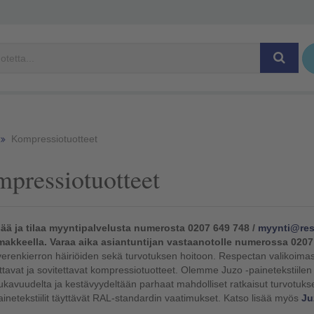
Kompressiotuotteet
pressiotuotteet
sää ja tilaa myyntipalvelusta numerosta 0207 649 748 /
myynti@res
makkeella.
Varaa aika asiantuntijan vastaanotolle numerossa 0207
erenkierron häiriöiden sekä turvotuksen hoitoon. Respectan valikoimasta l
ttavat ja sovitettavat kompressiotuotteet. Olemme Juzo -painetekstiilen v
kavuudelta ja kestävyydeltään parhaat mahdolliset ratkaisut turvotuks
inetekstiilit täyttävät RAL-standardin vaatimukset. Katso lisää myös
Ju