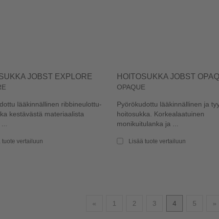
SUKKA JOBST EXPLORE
HOITOSUKKA JOBST OPA
RE
OPAQUE
ottu lääkinnällinen ribbineulottu-
Pyörökudottu lääkinnällinen ja tyy
ka kestävästä materiaalista
hoitosukka. Korkealaatuinen
...
monikuitulanka ja ...
 tuote vertailuun
Lisää tuote vertailuun
Edellinen
«
1
2
3
4
5
»