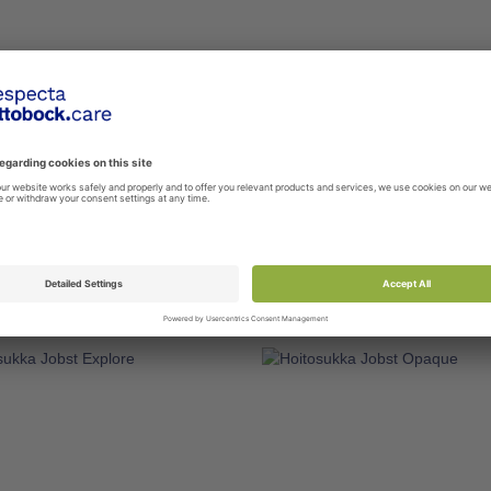
LIDE MAGNIDE-
SIM-SLIDE SUKAN PUKEMI
VETOLAITE
JA RIISUMISEN APUVÄLIN
RKISILLE TUK...
E0SL0
SimSlide pukemisen apuvälinettä 
isten tuki- ja hoitosukkien
käyttää myös hoitosukan riisumi
en tarkoitettu apuväline.
Vedä SimSlide ...
sa on ...
Lisää tuote vertailuun
 tuote vertailuun