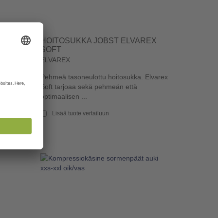
SEN-
HOITOSUKKA JOBST ELVAREX
E
SOFT
ELVAREX
voit
Pehmeä tasoneulottu hoitosukka. Elvarex
seen.
Soft tarjoaa sekä pehmeän että
optimaalisen ...
Lisää tuote vertailuun