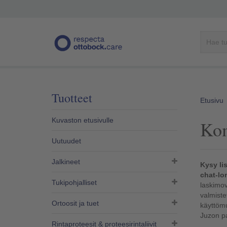
Tuotteet
Etusivu
Kuvaston etusivulle
Kom
Uutuudet
Jalkineet
Kysy li
chat-lo
Tukipohjalliset
laskimov
valmiste
Ortoosit ja tuet
käyttömu
Juzon pa
Rintaproteesit & proteesirintaliivit​