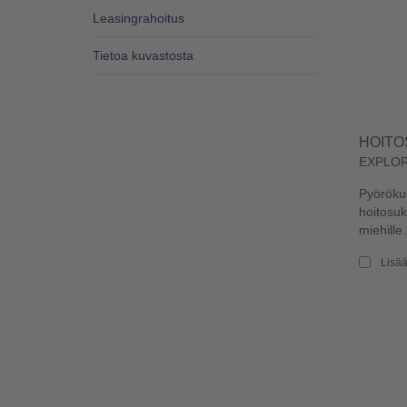
Leasingrahoitus
Tietoa kuvastosta
HOITO
EXPLO
Pyörökud
hoitosuk
miehille. 
Lisää