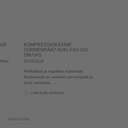
QUE
KOMPRESSIOKÄSINE
SORMENPÄÄT AUKI XXS-XXL
OIK/VAS
likäs
STCO3118
Miellyttävä ja napakka materiaali.
Käsineessä on avoimet sormenpäät ja
lyhyt ranneosa. ...
Lisää tuote vertailuun
Seuraava
Näytä kaikki