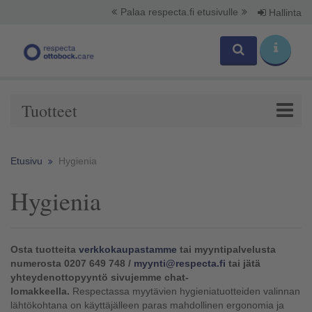
Palaa respecta.fi etusivulle
Hallinta
Tuotteet
Etusivu
Hygienia
Hygienia
Osta tuotteita
verkkokaupastamme
tai myyntipalvelusta
numerosta 0207 649 748 /
myynti@respecta.fi
tai jätä
yhteydenottopyyntö sivujemme chat-
lomakkeella.
Respectassa myytävien hygieniatuotteiden valinnan
lähtökohtana on käyttäjälleen paras mahdollinen ergonomia ja