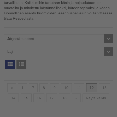
turvallisuus. Kaikki mihin tartutaan käsin ja nojaudutaan, on
muotoiltu ja mitoitettu käytännölliseksi, käteensopivaksi ja käden
luonnollinen asento huomioiden. Asennuspalvelun voi tarvittaessa
tilata Respectasta.
Järjestä tuotteet
Laji
Edellinen
«
1
7
8
9
10
11
12
13
Seuraava
14
15
16
17
18
»
Näytä kaikki