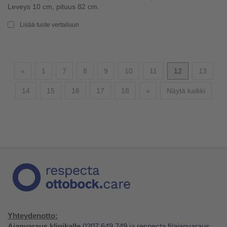
Leveys 10 cm, pituus 82 cm.
Lisää tuote vertailuun
Edellinen
«
1
7
8
9
10
11
12
13
Seuraava
14
15
16
17
18
»
Näytä kaikki
Yhteydenotto:
Ajanvaraus klinikalle
0207 649 749
ja
respecta.fi/ajanvaraus