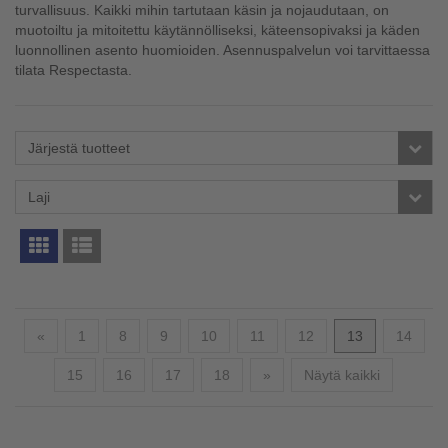
turvallisuus. Kaikki mihin tartutaan käsin ja nojaudutaan, on
muotoiltu ja mitoitettu käytännölliseksi, käteensopivaksi ja käden
luonnollinen asento huomioiden. Asennuspalvelun voi tarvittaessa
tilata Respectasta.
Järjestä tuotteet
Laji
Edellinen
«
1
8
9
10
11
12
13
14
Seuraava
15
16
17
18
»
Näytä kaikki