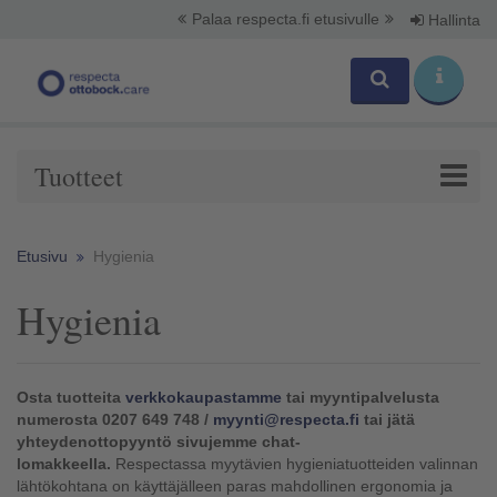
Palaa respecta.fi etusivulle
Hallinta
Tuotteet
Etusivu
Hygienia
Hygienia
Osta tuotteita
verkkokaupastamme
tai myyntipalvelusta
numerosta 0207 649 748 /
myynti@respecta.fi
tai jätä
yhteydenottopyyntö sivujemme chat-
lomakkeella.
Respectassa myytävien hygieniatuotteiden valinnan
lähtökohtana on käyttäjälleen paras mahdollinen ergonomia ja