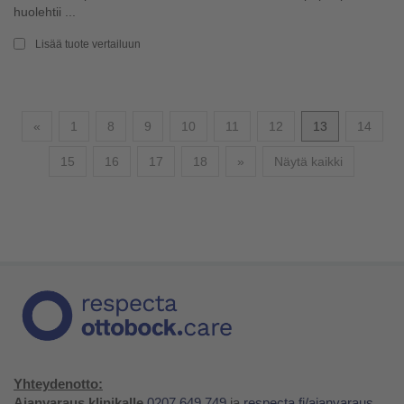
huolehtii ...
Lisää tuote vertailuun
Edellinen
«
1
8
9
10
11
12
13
14
Seuraava
15
16
17
18
»
Näytä kaikki
Yhteydenotto:
Ajanvaraus klinikalle
0207 649 749
ja
respecta.fi/ajanvaraus