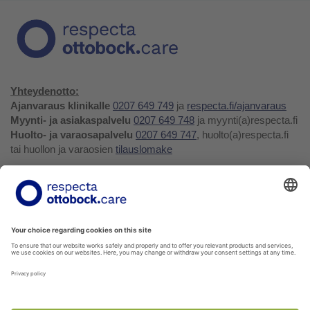
Yhteydenotto:
Ajanvaraus klinikalle
0207 649 749
ja
respecta.fi/ajanvaraus
Myynti- ja asiakaspalvelu
0207 649 748
ja myynti(a)respecta.fi
Huolto- ja varaosapalvelu
0207 649 747
, huolto(a)respecta.fi
tai huollon ja varaosien
tilauslomake
Yhteystiedot ja palaute
Verkkokauppa
Respecta.fi
Facebook
Youtube
LinkedIn
Instagram
Tietosuojakäytäntö
Privacy Policy
Ilmoittajansuojelu
Soittohinnat oman operaattorin matkapuhelin- tai
paikallispuhelumaksun mukaisesti.
Voit tilata kaikkia verkkokuvaston tuotteita myyntipalvelustamme!
Ota yhteyttä
myynti@respecta.fi
, puhelimitse 0207 649 748
tai sivun chat-lomakkeella.