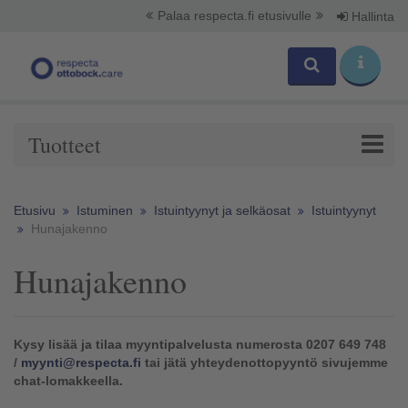
Palaa respecta.fi etusivulle
Hallinta
Tuotteet
Etusivu
Istuminen
Istuintyynyt ja selkäosat
Istuintyynyt
Hunajakenno
Hunajakenno
Kysy lisää ja tilaa myyntipalvelusta numerosta 0207 649 748
/
myynti@respecta.fi
tai jätä yhteydenottopyyntö sivujemme
chat-lomakkeella.