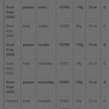
Good
painava
veitsi
147956
170g
10 cm
Ø 3
Grips
(OXO)
Good
kevyt
lusikka
147928
80g
10 cm
Ø 3
Grips
(OXO)
Good
painava
lusikka
147958
170g
10 cm
Ø 3
Grips
(OXO)
Good
kevyt
teelusikka
147927
74g
10 cm
Ø 3
Grips
(OXO)
Good
painava
teelusikka
147957
170g
10 cm
Ø 3
Grips
(OXO)
Swereco
kevyt
haarukka
147800
60g
10 cm
Ø
2