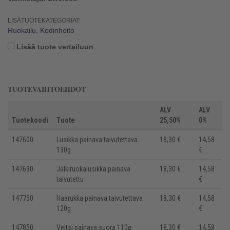
LISÄTUOTEKATEGORIAT:
Ruokailu
,
Kodinhoito
Lisää tuote vertailuun
TUOTEVAIHTOEHDOT
ALV
ALV
Tuotekoodi
Tuote
25,50%
0%
147600
Lusikka painava taivutettava
18,30 €
14,58
130g
€
147690
Jälkiruokalusikka painava
18,30 €
14,58
taivutettu
€
147750
Haarukka painava taivutettava
18,30 €
14,58
120g
€
147850
Veitsi painava suora 110g
18,30 €
14,58