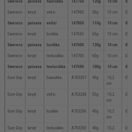
Swereco
painava
haarukka
147750
120g
10 cm
Ø 2
Swereco
kevyt
veitsi
147900
50g
10 cm
Ø
2
Swereco
painava
veitsi
147850
110g
10 cm
Ø 2
Swereco
kevyt
lusikka
147650
60g
10 cm
Ø
2
Swereco
painava
lusikka
147600
130g
10 cm
Ø 2
Swereco
kevyt
teelusikka
147700
60g
10 cm
Ø
2
Swereco
painava
teelusikka
147690
100g
10 cm
Ø 2
Sure Grip
kevyt
haarukka
A703207
45g
10,2
Ø 3
cm
Sure Grip
kevyt
veitsi
A703208
55g
10,2
Ø 3
cm
Sure Grip
kevyt
lusikka
A703206
45g
10,2
Ø 3
cm
Sure Grip
kevyt
teelusikka
A703205
40g
10,2
Ø 3