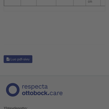
cm
Luo pdf-sivu
Yhteydenotto: