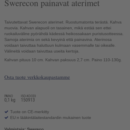
Swerecon painavat aterimet
Taivutettavat Swerecon aterimet. Ruostumatonta terästä. Kahva
muovia. Kahvan alapuoli on tasainen, mikä estää sen ettei
ruokailuväline pyörähdä kädessä heikossakaan puristusotteessa.
Samoja aterimia on sekä kevyinä että painavina. Aterinosa
voidaan taivuttaa haluttuun kulmaan vasemmalle tai oikealle.
Välineitä voidaan taivuttaa useita kertoja.
Kahvan pituus 10 cm. Kahvan paksuus 2,7 cm. Paino 110-130g.
Osta tuote verkkokaupastamme
PAINO
ISO-KOODI
0,1 kg
150913
Tuote on CE-merkitty
EU:n lääkintälaitestandardin mukainen tuote
Valmistaja: Swereco