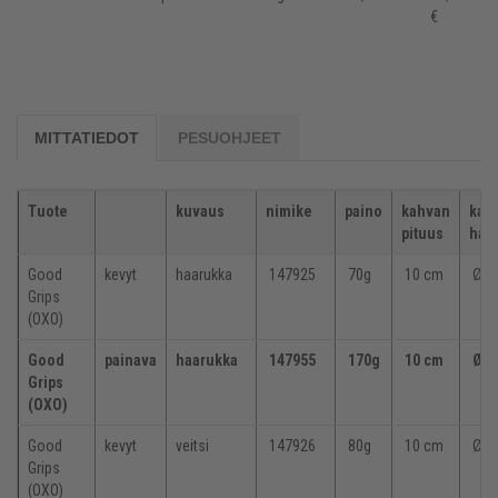
€
MITTATIEDOT
PESUOHJEET
Tuote
kuvaus
nimike
paino
kahvan
kah
pituus
halk
Good
kevyt
haarukka
147925
70g
10 cm
Ø 3
Grips
(OXO)
Good
painava
haarukka
147955
170g
10 cm
Ø 3
Grips
(OXO)
Good
kevyt
veitsi
147926
80g
10 cm
Ø 3
Grips
(OXO)