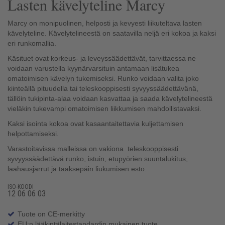
Lasten kävelyteline Marcy
Marcy on monipuolinen, helposti ja kevyesti liikuteltava lasten
kävelyteline. Kävelytelineestä on saatavilla neljä eri kokoa ja kaksi
eri runkomallia.
Käsituet ovat korkeus- ja leveyssäädettävät, tarvittaessa ne
voidaan varustella kyynärvarsituin antamaan lisätukea
omatoimisen kävelyn tukemiseksi. Runko voidaan valita joko
kiinteällä pituudella tai teleskooppisesti syvyyssäädettävänä,
tällöin tukipinta-alaa voidaan kasvattaa ja saada kävelytelineestä
vieläkin tukevampi omatoimisen liikkumisen mahdollistavaksi.
Kaksi isointa kokoa ovat kasaantaitettavia kuljettamisen
helpottamiseksi.
Varastoitavissa malleissa on vakiona teleskooppisesti
syvyyssäädettävä runko, istuin, etupyörien suuntalukitus,
laahausjarrut ja taaksepäin liukumisen esto.
ISO-KOODI
12 06 06 03
Tuote on CE-merkitty
EU:n lääkintälaitestandardin mukainen tuote