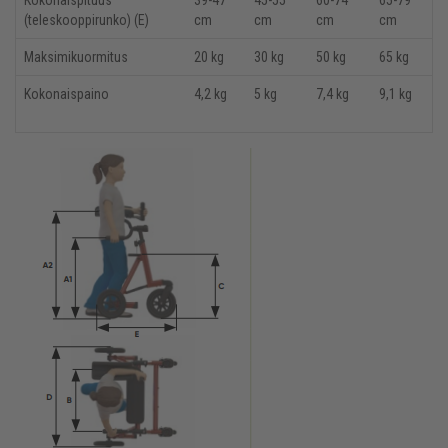
Kokonaispituus
39-47
45-55
60-74
65-79
(teleskooppirunko) (E)
cm
cm
cm
cm
Maksimikuormitus
20 kg
30 kg
50 kg
65 kg
Kokonaispaino
4,2 kg
5 kg
7,4 kg
9,1 kg