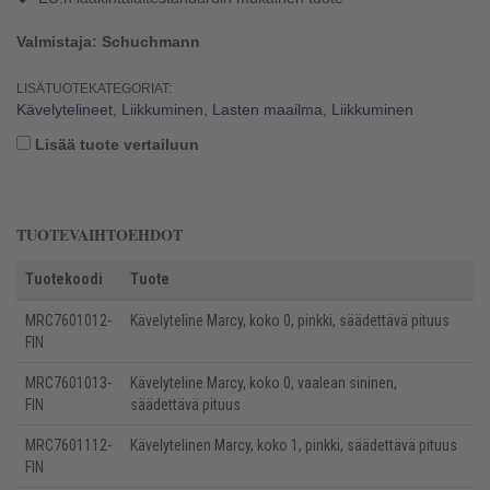
Valmistaja: Schuchmann
LISÄTUOTEKATEGORIAT:
Kävelytelineet
,
Liikkuminen
,
Lasten maailma
,
Liikkuminen
Lisää tuote vertailuun
TUOTEVAIHTOEHDOT
Tuotekoodi
Tuote
MRC7601012-
Kävelyteline Marcy, koko 0, pinkki, säädettävä pituus
FIN
MRC7601013-
Kävelyteline Marcy, koko 0, vaalean sininen,
FIN
säädettävä pituus
MRC7601112-
Kävelytelinen Marcy, koko 1, pinkki, säädettävä pituus
FIN