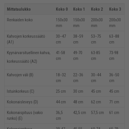
Mittataulukko
Koko 0
Koko 1
Koko 2
Koko 3
Renkaiden koko
150x30
150x30
200x30
200x30
mm
mm
mm
mm
Kahvojen korkeussäätö
30−47
38−59
53−75
63−88
(A1)
cm
cm
cm
cm
Kyynärvarsituellinen kahva,
41-58
49-70
63-85
73-98
cm
cm
cm
cm
korkeussäätö (A2)
Kahvojen väli (B)
18−32
22−36
30−44
36−50
cm
cm
cm
cm
Istuinkorkeus (C)
25 cm
30 cm
45 cm
45 cm
Kokonaisleveys (D)
44 cm
48 cm
62 cm
71 cm
Kokonaispituus (vakio
36,5
42,5 cm
57,5 cm
61 cm
runko) (E)
cm