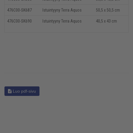
476C00-SK687
Istuintyyny Terra Aquos
5
0,5 x 50,5 cm
476C00-SK690
Istuintyyny Terra Aquos
40,5 x 43 cm
Luo pdf-sivu