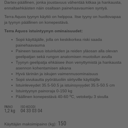
Dartex-päällinen, jonka joustavuus vähentää kitkaa ja hankausta,
ennaltaehkäisten näin osaltaan painehaavaumien syntyä.
Terra Aquos tyynyn käyttö on helppoa. Itse tyyny on huoltovapaa
ja tyynyn päällinen on konepestävä.
Terra Aquos istuintyynyn ominaisuudet:
Sopii käyttäjälle, jolla on keskikorkea riski saada
painehaavauma
Paineen tasaus istuinluiden ja reiden yläosan alla olevan
geelipatjan sekä rungon anatomisen muotoilun avulla
Tyynyn geelipatja ehkäisee ihon venyttymistä ja hankausta
asennon kohentamisen aikana
Hyvä tärinän ja iskujen vaimennusominaisuus
Sopii sivukautta pyörätuoliin siirtyville käyttäjille
Istuinleveydet 35.5-50.5 ja istuinsyvyydet 35.5-50.5 cm
Istuintyynyn painoraja 0-150 kg
o
Päällinen konepestävä 40-60
C, vetoketju 3 sivulla
PAINO
ISO-KOODI
1,2 kg
04 33 03 04
150
Käyttäjän maksimipaino (kg):