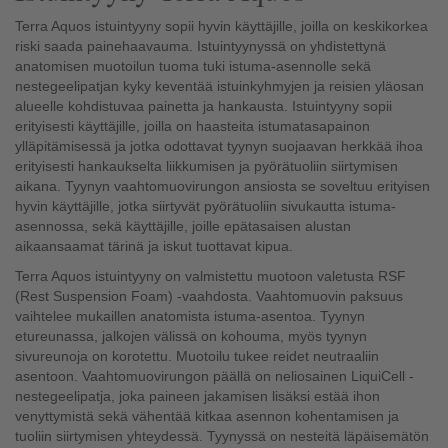
Terra Aquos istuintyyny sopii hyvin käyttäjille, joilla on keskikorkea
riski saada painehaavauma. Istuintyynyssä on yhdistettynä
anatomisen muotoilun tuoma tuki istuma-asennolle sekä
nestegeelipatjan kyky keventää istuinkyhmyjen ja reisien yläosan
alueelle kohdistuvaa painetta ja hankausta. Istuintyyny sopii
erityisesti käyttäjille, joilla on haasteita istumatasapainon
ylläpitämisessä ja jotka odottavat tyynyn suojaavan herkkää ihoa
erityisesti hankaukselta liikkumisen ja pyörätuoliin siirtymisen
aikana. Tyynyn vaahtomuovirungon ansiosta se soveltuu erityisen
hyvin käyttäjille, jotka siirtyvät pyörätuoliin sivukautta istuma-
asennossa, sekä käyttäjille, joille epätasaisen alustan
aikaansaamat tärinä ja iskut tuottavat kipua.
Terra Aquos istuintyyny on valmistettu muotoon valetusta RSF
(Rest Suspension Foam) -vaahdosta. Vaahtomuovin paksuus
vaihtelee mukaillen anatomista istuma-asentoa. Tyynyn
etureunassa, jalkojen välissä on kohouma, myös tyynyn
sivureunoja on korotettu. Muotoilu tukee reidet neutraaliin
asentoon. Vaahtomuovirungon päällä on neliosainen LiquiCell -
nestegeelipatja, joka paineen jakamisen lisäksi estää ihon
venyttymistä sekä vähentää kitkaa asennon kohentamisen ja
tuoliin siirtymisen yhteydessä. Tyynyssä on nesteitä läpäisemätön