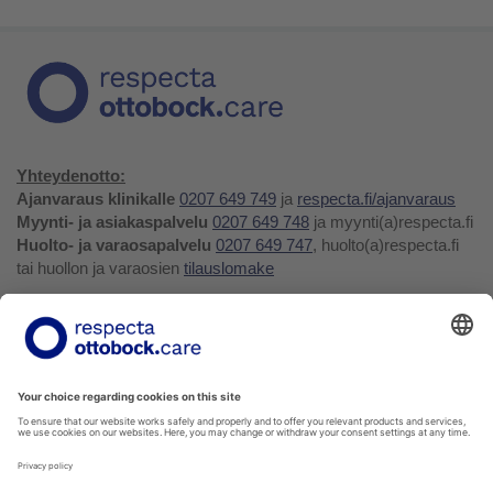
Yhteydenotto:
Ajanvaraus klinikalle
0207 649 749
ja
respecta.fi/ajanvaraus
Myynti- ja asiakaspalvelu
0207 649 748
ja myynti(a)respecta.fi
Huolto- ja varaosapalvelu
0207 649 747
, huolto(a)respecta.fi
tai huollon ja varaosien
tilauslomake
Yhteystiedot ja palaute
Verkkokauppa
Respecta.fi
Facebook
Youtube
LinkedIn
Instagram
Tietosuojakäytäntö
Privacy Policy
Ilmoittajansuojelu
Soittohinnat oman operaattorin matkapuhelin- tai
paikallispuhelumaksun mukaisesti.
Voit tilata kaikkia verkkokuvaston tuotteita myyntipalvelustamme!