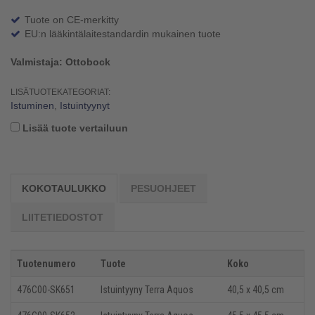
Tuote on CE-merkitty
EU:n lääkintälaitestandardin mukainen tuote
Valmistaja: Ottobock
LISÄTUOTEKATEGORIAT:
Istuminen
,
Istuintyynyt
Lisää tuote vertailuun
KOKOTAULUKKO
PESUOHJEET
LIITETIEDOSTOT
Tuotenumero
Tuote
Koko
476C00-SK651
Istuintyyny Terra Aquos
40,5 x 40,5 cm