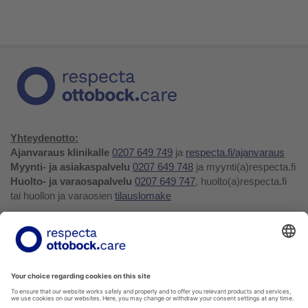
Yhteydenotto:
Ajanvaraus klinikalle
0207 649 749
ja
respecta.fi/ajanvaraus
Myynti- ja asiakaspalvelu
0207 649 748
ja myynti(a)respecta.fi
Huolto- ja varaosapalvelu
0207 649 747
, huolto(a)respecta.fi
tai huollon ja varaosien
tilauslomake
Yhteystiedot ja palaute
Verkkokauppa
Respecta.fi
Facebook
Youtube
LinkedIn
Instagram
Tietosuojakäytäntö
Privacy Policy
Ilmoittajansuojelu
Soittohinnat oman operaattorin matkapuhelin- tai
paikallispuhelumaksun mukaisesti.