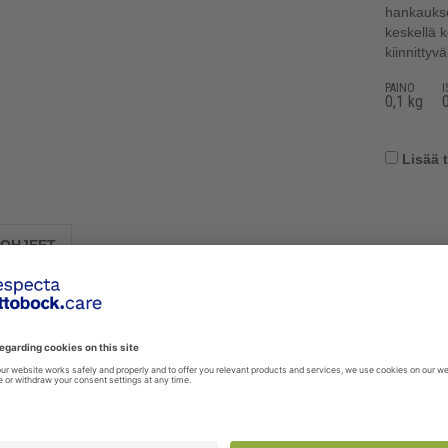
hankaukse
keskellä k
kiinnittyv
PAINO
0,1 kg
Lisää 
OHJEET
esu 40° C. Neutraali pyykinpesuaineliuos. Venytä tarvittaessa oikeaan 
ssa paikassa.