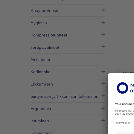
Raajaproteesit
Hygienia
Kompressiotuotteet
Terapiavälineet
Aistituotteet
Kodinhoito
PESU
Liikkuminen
Käsinp
ilmava
Siirtymisen ja liikkumisen tukeminen
Ergonomia
Istuminen
Kotihoitoon