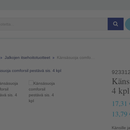
Jalkojen itsehoitotuotteet
Känsäsuoja comforsil pestävä sis. 4 kpl
92331
Känsäsuoja comforsil pestävä sis.
4 kpl
17,31 
13,79 
Känsille j