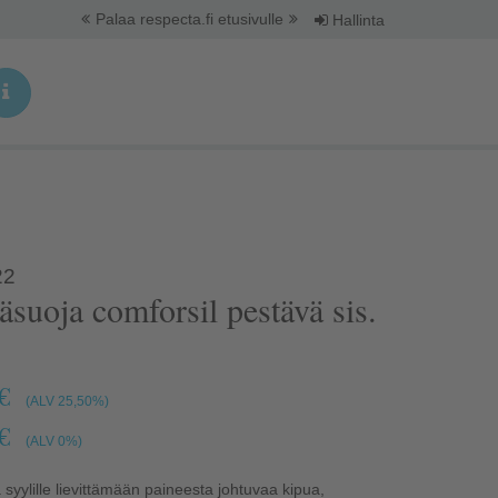
Palaa respecta.fi etusivulle
Hallinta
22
€
(ALV 25,50%)
€
(ALV 0%)
a syylille lievittämään paineesta johtuvaa kipua,