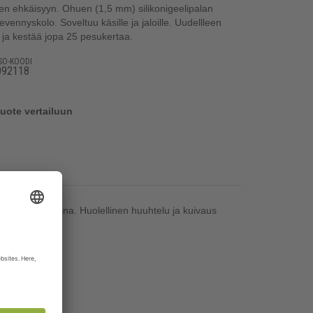
n ehkäisyyn. Ohuen (1,5 mm) silikonigeelipalan
evennyskolo. Soveltuu käsille ja jaloille. Uudellleen
ä ja kestää jopa 25 pesukertaa.
ISO-KOODI
092118
tuote vertailuun
mittaan kosteana. Huolellinen huuhtelu ja kuivaus