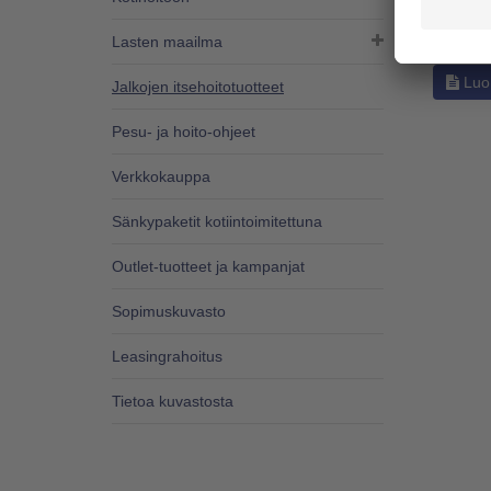
Lasten maailma
Luo 
Jalkojen itsehoitotuotteet
Pesu- ja hoito-ohjeet
Verkkokauppa
Sänkypaketit kotiintoimitettuna
Outlet-tuotteet ja kampanjat
Sopimuskuvasto
Leasingrahoitus
Tietoa kuvastosta