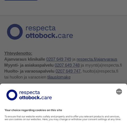
Yhteydenotto:
Ajanvaraus klinikalle
0207 649 749
ja
respecta.fi/ajanvaraus
Myynti- ja asiakaspalvelu
0207 649 748
ja myynti(a)respecta.fi
Huolto- ja varaosapalvelu
0207 649 747
, huolto(a)respecta.fi
tai huollon ja varaosien
tilauslomake
Yhteystiedot ja palaute
Verkkokauppa
Respecta.fi
Facebook
Youtube
LinkedIn
Instagram
Tietosuojakäytäntö
Privacy Policy
Ilmoittajansuojelu
Soittohinnat oman operaattorin matkapuhelin- tai
paikallispuhelumaksun mukaisesti.