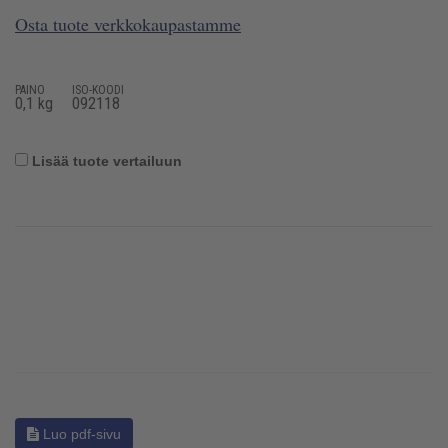
Osta tuote verkkokaupastamme
PAINO
ISO-KOODI
0,1 kg
092118
Lisää tuote vertailuun
Luo pdf-sivu