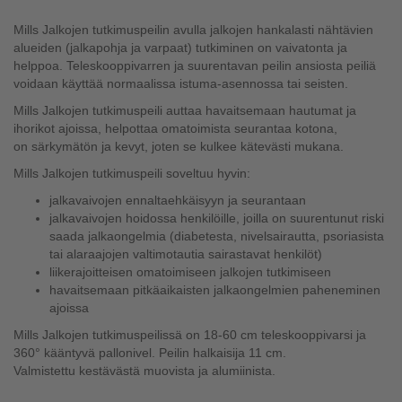
Mills Jalkojen tutkimuspeilin avulla jalkojen hankalasti nähtävien
alueiden (jalkapohja ja varpaat) tutkiminen on vaivatonta ja
helppoa. Teleskooppivarren ja suurentavan peilin ansiosta peiliä
voidaan käyttää normaalissa istuma-asennossa tai seisten.
Mills Jalkojen tutkimuspeili auttaa havaitsemaan hautumat ja
ihorikot ajoissa, helpottaa omatoimista seurantaa kotona,
on särkymätön ja kevyt, joten se kulkee kätevästi mukana.
Mills Jalkojen tutkimuspeili soveltuu hyvin:
jalkavaivojen ennaltaehkäisyyn ja seurantaan
jalkavaivojen hoidossa henkilöille, joilla on suurentunut riski
saada jalkaongelmia (diabetesta, nivelsairautta, psoriasista
tai alaraajojen valtimotautia sairastavat henkilöt)
liikerajoitteisen omatoimiseen jalkojen tutkimiseen
havaitsemaan pitkäaikaisten jalkaongelmien paheneminen
ajoissa
Mills Jalkojen tutkimuspeilissä on 18-60 cm teleskooppivarsi ja
360° kääntyvä pallonivel. Peilin halkaisija 11 cm.
Valmistettu
kestävästä
muovista ja alumiinista.