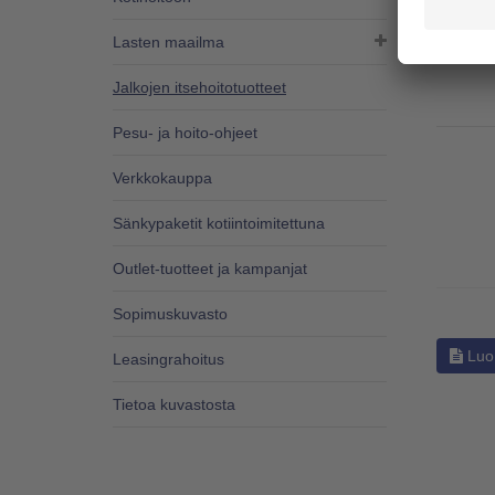
920282
Lasten maailma
Jalkojen itsehoitotuotteet
Pesu- ja hoito-ohjeet
Verkkokauppa
Sänkypaketit kotiintoimitettuna
Outlet-tuotteet ja kampanjat
Sopimuskuvasto
Luo 
Leasingrahoitus
Tietoa kuvastosta