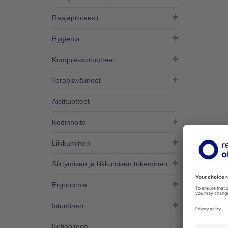
Raajaproteesit
Hygienia
Kompressiotuotteet
Terapiavälineet
Aistituotteet
Kodinhoito
Liikkuminen
TUOTE
Siirtymisen ja liikkumisen tukeminen
Tuotek
Ergonomia
920278
Istuminen
920280
Kotihoitoon