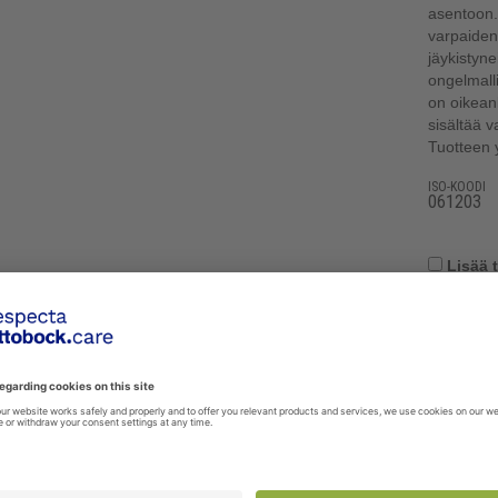
asentoon.
varpaiden
jäykistyne
ongelmalli
on oikean
sisältää v
Tuotteen 
ISO-KOODI
061203
Lisää 
VAIHTOEHDOT
oodi
Tuote
4
Vasaravarpaan oikaisija hiiri koko s, lenkkikiinnitys
6
Vasaravarpaan oikaisija hiiri koko m, lenkkikiinnitys