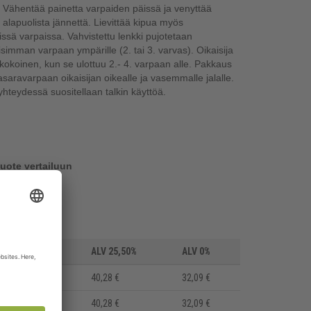
 Vähentää painetta varpaiden päissä ja venyttää
 alapuolista jännettä. Lievittää kipua myös
issä varpaissa. Vahvistettu lenkki pujotetaan
simman varpaan ympärille (2. tai 3. varvas). Oikaisija
kokoinen, kun se ulottuu 2.- 4. varpaan alle. Pakkaus
asaravarpaan oikaisijan oikealle ja vasemmalle jalalle.
yhteydessä suositellaan talkin käyttöä.
tuote vertailuun
ALV 25,50%
ALV 0%
40,28 €
32,09 €
40,28 €
32,09 €