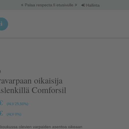
Palaa respecta.fi etusivulle
Hallinta
0
slenkillä Comforsil
€
(ALV 25,50%)
€
(ALV 0%)
 koukussa olevien varpaiden asentoa oikeaan