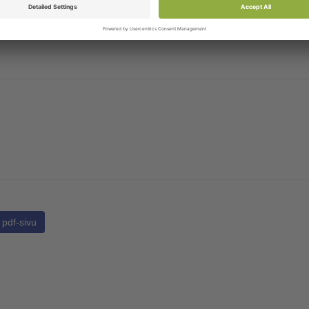
8
Vasaravarpaan oikaisija hiiri koko l, lenkkikiinnitys
pdf-sivu