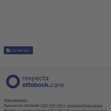
Luo pdf-sivu
Yhteydenotto:
Ajanvaraus klinikalle
0207 649 749
ja
respecta.fi/ajanvaraus
Myynti- ja asiakaspalvelu
0207 649 748
ja myynti(a)respecta.fi