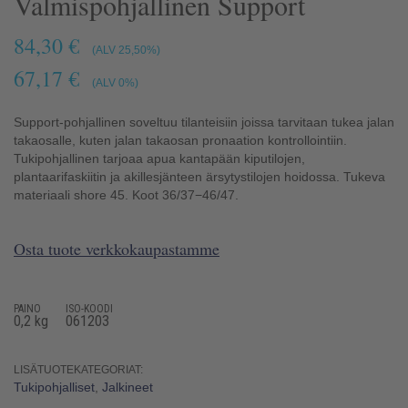
Valmispohjallinen Support
84,30 €
(ALV 25,50%)
67,17 €
(ALV 0%)
Support-pohjallinen soveltuu tilanteisiin joissa tarvitaan tukea jalan
takaosalle, kuten jalan takaosan pronaation kontrollointiin.
Tukipohjallinen tarjoaa apua kantapään kiputilojen,
plantaarifaskiitin ja akillesjänteen ärsytystilojen hoidossa. Tukeva
materiaali shore 45. Koot 36/37−46/47.
Osta tuote verkkokaupastamme
PAINO
ISO-KOODI
0,2 kg
061203
LISÄTUOTEKATEGORIAT:
Tukipohjalliset
,
Jalkineet