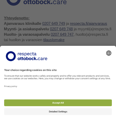
Yhteydenotto:
Ajanvaraus klinikalle
0207 649 749
ja
respecta.fi/ajanvaraus
Myynti- ja asiakaspalvelu
0207 649 748
ja myynti(a)respecta.fi
Huolto- ja varaosapalvelu
0207 649 747
, huolto(a)respecta.fi
tai huollon ja varaosien
tilauslomake
Yhteystiedot ja palaute
Verkkokauppa
Respecta.fi
Facebook
Youtube
LinkedIn
Instagram
Tietosuojakäytäntö
Privacy Policy
Ilmoittajansuojelu
Soittohinnat oman operaattorin matkapuhelin- tai
paikallispuhelumaksun mukaisesti.
Voit tilata kaikkia verkkokuvaston tuotteita myyntipalvelustamme!
Ota yhteyttä
myynti@respecta.fi
, puhelimitse 0207 649 748
tai sivun chat-lomakkeella.
Palaute- ja reklamaatiolomake