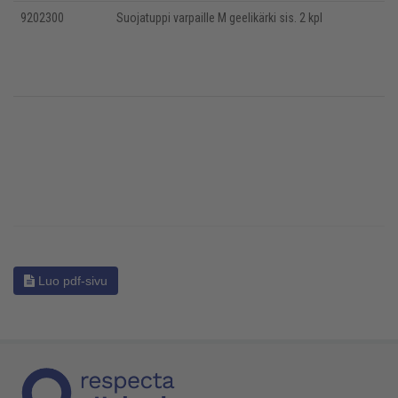
9202300
Suojatuppi varpaille M geelikärki sis. 2 kpl
Luo pdf-sivu