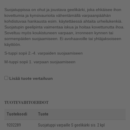
Suojatuppissa on ohut ja joustava geelikärki, joka ehkäisee ihon
kovettumia ja kynsivaurioita vähentämällä varpaanpäähän
kohdistuvaa hankausta esim. käytettäessä ahtaita urheilukenkiä.
Suojatupin geelipinta vaimentaa iskua ja hoitaa kovettunutta ihoa.
Soveltuu myös koukistuneen varpaan, irronneen kynnen tai
sormenpäiden suojaamiseen. Ei avohaavoille tai yhtäjaksoiseen
käyttöön.
S-tuppi sopii 2.-4. varpaiden suojaamiseen
M-tuppi sopii 1. varpaan suojaamiseen
Lisää tuote vertailuun
TUOTEVAIHTOEHDOT
Tuotekoodi
Tuote
9202289
Suojatuppi varpaille S geelikärki sis. 2 kpl