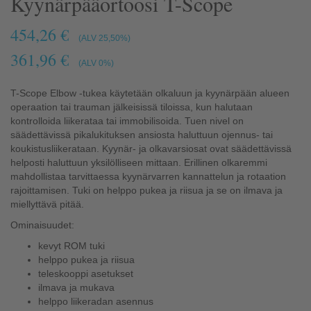
Kyynärpääortoosi T-Scope
454,26 €
(ALV 25,50%)
361,96 €
(ALV 0%)
T-Scope Elbow -tukea käytetään olkaluun ja kyynärpään alueen
operaation tai trauman jälkeisissä tiloissa, kun halutaan
kontrolloida liikerataa tai immobilisoida. Tuen nivel on
säädettävissä pikalukituksen ansiosta haluttuun ojennus- tai
koukistusliikerataan. Kyynär- ja olkavarsiosat ovat säädettävissä
helposti haluttuun yksilölliseen mittaan. Erillinen olkaremmi
mahdollistaa tarvittaessa kyynärvarren kannattelun ja rotaation
rajoittamisen. Tuki on helppo pukea ja riisua ja se on ilmava ja
miellyttävä pitää.
Ominaisuudet:
kevyt ROM tuki
helppo pukea ja riisua
teleskooppi asetukset
ilmava ja mukava
helppo liikeradan asennus