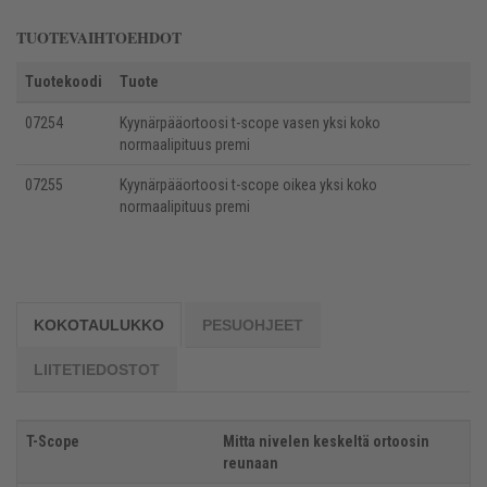
TUOTEVAIHTOEHDOT
Tuotekoodi
Tuote
07254
Kyynärpääortoosi t-scope vasen yksi koko
normaalipituus premi
07255
Kyynärpääortoosi t-scope oikea yksi koko
normaalipituus premi
KOKOTAULUKKO
PESUOHJEET
LIITETIEDOSTOT
T-Scope
Mitta nivelen keskeltä ortoosin
reunaan