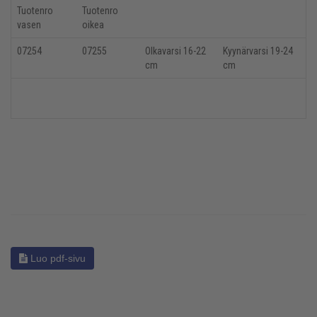
Tuotenro
Tuotenro
vasen
oikea
07254
07255
Olkavarsi 16-22
Kyynärvarsi 19-24
cm
cm
Luo pdf-sivu