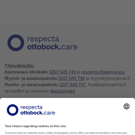
Yhteydenotto:
Ajanvaraus klinikalle
0207 649 749
ja
respecta.fi/ajanvaraus
Myynti- ja asiakaspalvelu
0207 649 748
ja myynti(a)respecta.fi
Huolto- ja varaosapalvelu
0207 649 747
, huolto(a)respecta.fi
tai huollon ja varaosien
tilauslomake
Yhteystiedot ja palaute
Verkkokauppa
Respecta.fi
Facebook
Youtube
LinkedIn
Instagram
Tietosuojakäytäntö
Privacy Policy
Ilmoittajansuojelu
Soittohinnat oman operaattorin matkapuhelin- tai
paikallispuhelumaksun mukaisesti.