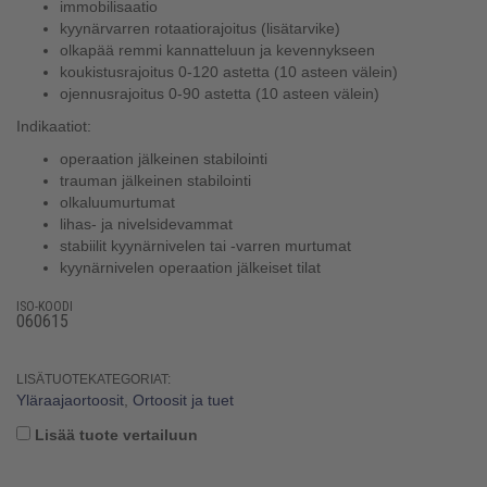
immobilisaatio
kyynärvarren rotaatiorajoitus (lisätarvike)
olkapää remmi kannatteluun ja kevennykseen
koukistusrajoitus 0-120 astetta (10 asteen välein)
ojennusrajoitus 0-90 astetta (10 asteen välein)
Indikaatiot:
operaation jälkeinen stabilointi
trauman jälkeinen stabilointi
olkaluumurtumat
lihas- ja nivelsidevammat
stabiilit kyynärnivelen tai -varren murtumat
kyynärnivelen operaation jälkeiset tilat
ISO-KOODI
060615
LISÄTUOTEKATEGORIAT:
Yläraajaortoosit
,
Ortoosit ja tuet
Lisää tuote vertailuun