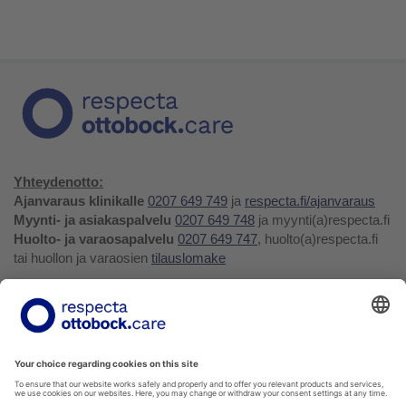
Yhteydenotto:
Ajanvaraus klinikalle
0207 649 749
ja
respecta.fi/ajanvaraus
Myynti- ja asiakaspalvelu
0207 649 748
ja myynti(a)respecta.fi
Huolto- ja varaosapalvelu
0207 649 747
, huolto(a)respecta.fi
tai huollon ja varaosien
tilauslomake
Yhteystiedot ja palaute
Verkkokauppa
Respecta.fi
Facebook
Youtube
LinkedIn
Instagram
Tietosuojakäytäntö
Privacy Policy
Ilmoittajansuojelu
Soittohinnat oman operaattorin matkapuhelin- tai
paikallispuhelumaksun mukaisesti.