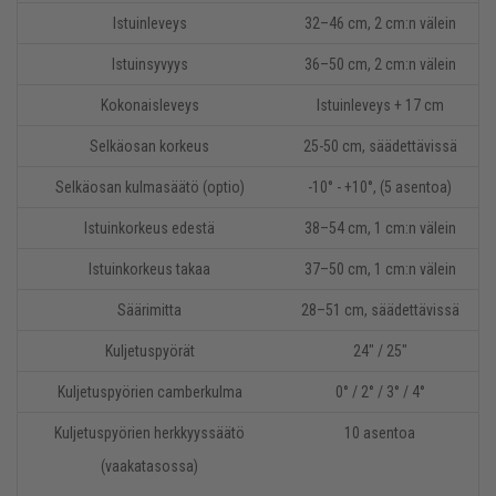
Istuinleveys
32–46 cm, 2 cm:n välein
Istuinsyvyys
36–50 cm, 2 cm:n välein
Kokonaisleveys
Istuinleveys + 17 cm
Selkäosan korkeus
25-50 cm, säädettävissä
Selkäosan kulmasäätö (optio)
-10° - +10°, (5 asentoa)
Istuinkorkeus edestä
38–54 cm, 1 cm:n välein
Istuinkorkeus takaa
37–50 cm, 1 cm:n välein
Säärimitta
28–51 cm, säädettävissä
Kuljetuspyörät
24" / 25"
Kuljetuspyörien camberkulma
0° / 2° / 3° / 4°
Kuljetuspyörien herkkyyssäätö
10 asentoa
(vaakatasossa)