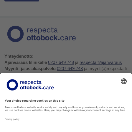
Yhteydenotto:
Ajanvaraus klinikalle
0207 649 749
ja
respecta.fi/ajanvaraus
Myynti- ja asiakaspalvelu
0207 649 748
ja myynti(a)respecta.fi
Huolto- ja varaosapalvelu
0207 649 747
, huolto(a)respecta.fi
tai huollon ja varaosien
tilauslomake
Yhteystiedot ja palaute
Verkkokauppa
Respecta.fi
Facebook
Youtube
LinkedIn
Instagram
Tietosuojakäytäntö
Privacy Policy
Ilmoittajansuojelu
Soittohinnat oman operaattorin matkapuhelin- tai
paikallispuhelumaksun mukaisesti.