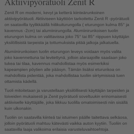
Aktiivipyörätuoli Zenit R
Zenit R on moderni, kevyt ja ketterä kiinteärunkoinen
aktiivipyörätuoli. Aktiiviseen käyttöön tarkoitettu Zenit R -pyörätuoli
on saatavilla tyylikkäällä hiilikuiturungolla ( eturungon kulma 85° ja
kavennus -2cm) tai alumiinirungolla. Alumiinirunkoisen tuolin
eturungon kulma on valittavissa joko 75° tai 85° riippuen käyttäjän
yksilöllisistä tarpeista ja tottumuksista pitää jalkoja jalkatuella.
Alumiinirunkoisen tuolin eturungon leveys voidaan myös valita
joko kavennettuna tai levitettynä, jolloin alaraajoille saadaan joko
tukea tai tilaa, kavennus mahdollistaa myös esimerkiksi
kapeampien pöytien alle pääsyn. Tämän lisäksi eturunkoa on
mahdollista pidentää, joka mahdollistaa tuoliin siirtymisissä tuen
ottamista kädellä.
Tuoli mitoitetaan ja varustellaan yksilöllisesti käyttäjän tarpeiden ja
toiveiden mukaisesti ja Zenit pyörätuoli soveltuukin erinomaisesti
aktiiviselle käyttäjälle, joka liikkuu tuolilla omatoimisesti niin sisällä
kuin ulkonakin.
Tuoliin on saatavilla kiinteä tai istuimen päälle taitettava selkäosa,
jolloin pyörätuoli mahtuu kätevästi vaikka auton kyytiin. Tuoliin on
saatavilla laaja valikoima erilaisia varusteluvaihtoehtoja.