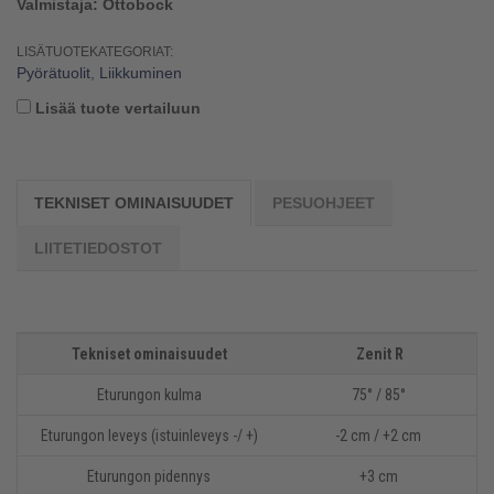
Valmistaja: Ottobock
LISÄTUOTEKATEGORIAT:
Pyörätuolit
,
Liikkuminen
Lisää tuote vertailuun
TEKNISET OMINAISUUDET
PESUOHJEET
LIITETIEDOSTOT
Tekniset ominaisuudet
Zenit R
Eturungon kulma
75° / 85°
Eturungon leveys (istuinleveys -/ +)
-2 cm / +2 cm
Eturungon pidennys
+3 cm