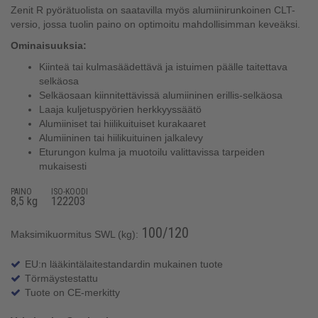
Zenit R pyörätuolista on saatavilla myös alumiinirunkoinen CLT-
versio, jossa tuolin paino on optimoitu mahdollisimman keveäksi.
Ominaisuuksia:
Kiinteä tai kulmasäädettävä ja istuimen päälle taitettava
selkäosa
Selkäosaan kiinnitettävissä alumiininen erillis-selkäosa
Laaja kuljetuspyörien herkkyyssäätö
Alumiiniset tai hiilikuituiset kurakaaret
Alumiininen tai hiilikuituinen jalkalevy
Eturungon kulma ja muotoilu valittavissa tarpeiden
mukaisesti
PAINO
ISO-KOODI
8,5 kg
122203
100/120
Maksimikuormitus SWL (kg):
EU:n lääkintälaitestandardin mukainen tuote
Törmäystestattu
Tuote on CE-merkitty