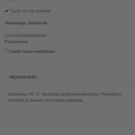
Tuote on CE-merkitty
Valmistaja: Ottobock
LISÄTUOTEKATEGORIAT:
Polviortoosit
Lisää tuote vertailuun
PESUOHJEET
Käsinpesu 30° C. Neutraali pyykinpesuaineliuos. Huolellinen
huuhtelu ja kuivaus ilmavassa paikassa.