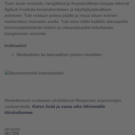
Tuen avoin muotoilu, hengittävä ja ihoystävällinen kangas tekevät
Agilium Fortesta kevytrakenteisen ja käyttäjäystävällisen
polvituen. Tuki voidaan pukea päälle ja riisua istuen kolmen
numeroidun mansetin avulla. Tuki istuu miltei kaikkiin alaraajoihin
korkeussäädettävän kiskon ja oikeanpituisiksi leikattavien
kangasosien ansiosta.
Indikaatiot
Mediaalinen tai lateraalinen polven nivelrikko
Nivelrikkotuet sovitetaan yksilöllisesti Respectan asiantuntijan
vastaanotolla.
Katso lisää ja varaa aika lähimmälle
klinikallemme.
ISO-KOODI
061209