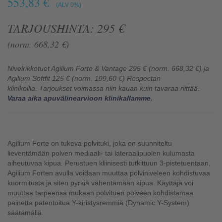
553,83 €
(ALV 0%)
TARJOUSHINTA: 295 €
(norm. 668,32 €)
Nivelrikkotuet Agilium Forte & Vantage 295 € (norm. 668,32 €) ja
Agilium Softfit 125 € (norm. 199,60 €) Respectan
klinikoilla.
Tarjoukset voimassa niin kauan kuin tavaraa riittää.
Varaa aika apuvälinearvioon klinikallamme.
Agilium Forte on tukeva polvituki, joka on suunniteltu
lieventämään polven mediaali- tai lateraalipuolen kulumasta
aiheutuvaa kipua. Perustuen kliinisesti tutkittuun 3-pistetuentaan,
Agilium Forten avulla voidaan muuttaa polviniveleen kohdistuvaa
kuormitusta ja siten pyrkiä vähentämään kipua. Käyttäjä voi
muuttaa tarpeensa mukaan polvituen polveen kohdistamaa
painetta patentoitua Y-kiristysremmiä (Dynamic Y-System)
säätämällä.