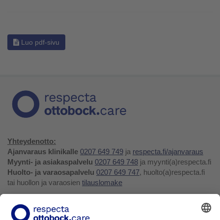
Luo pdf-sivu
Yhteydenotto:
Ajanvaraus klinikalle
0207 649 749
ja
respecta.fi/ajanvaraus
Myynti- ja asiakaspalvelu
0207 649 748
ja myynti(a)respecta.fi
Huolto- ja varaosapalvelu
0207 649 747
, huolto(a)respecta.fi
tai huollon ja varaosien
tilauslomake
Yhteystiedot ja palaute
Verkkokauppa
Respecta.fi
Facebook
Youtube
LinkedIn
Instagram