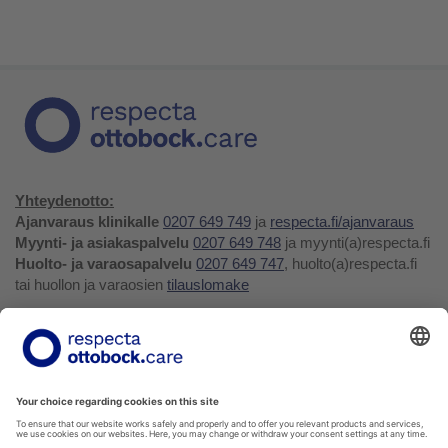
Yhteydenotto:
Ajanvaraus klinikalle
0207 649 749
ja
respecta.fi/ajanvaraus
Myynti- ja asiakaspalvelu
0207 649 748
ja myynti(a)respecta.fi
Huolto- ja varaosapalvelu
0207 649 747
, huolto(a)respecta.fi
tai huollon ja varaosien
tilauslomake
Yhteystiedot ja palaute
Verkkokauppa
Respecta.fi
Facebook
Youtube
LinkedIn
Instagram
Tietosuojakäytäntö
Privacy Policy
Ilmoittajansuojelu
Soittohinnat oman operaattorin matkapuhelin- tai
paikallispuhelumaksun mukaisesti.