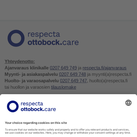
Yhteydenotto:
Ajanvaraus klinikalle
0207 649 749
ja
respecta.fi/ajanvaraus
Myynti- ja asiakaspalvelu
0207 649 748
ja myynti(a)respecta.fi
Huolto- ja varaosapalvelu
0207 649 747
, huolto(a)respecta.fi
tai huollon ja varaosien
tilauslomake
Yhteystiedot ja palaute
Verkkokauppa
Respecta.fi
Facebook
Youtube
LinkedIn
Instagram
Tietosuojakäytäntö
Privacy Policy
Ilmoittajansuojelu
Soittohinnat oman operaattorin matkapuhelin- tai
paikallispuhelumaksun mukaisesti.