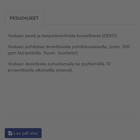
PESUOHJEET
Voidaan pestä ja lämpödesinfioida koneellisesti (DEKO).
Voidaan puhdistaa desinfioivalla puhdistusaineella, (esim. 500
ppm kloramiinilla. Huom. huuhtelu!)
Voidaan desinfioida sumuttamalla tai pyyhkimällä 70
prosenttisella alkoholilla (etanoli).
Luo pdf-sivu