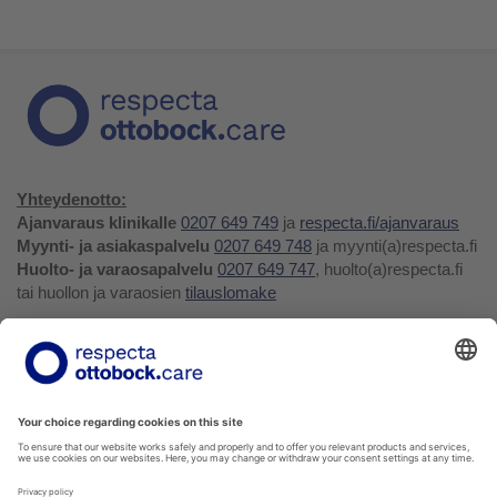
Yhteydenotto:
Ajanvaraus klinikalle
0207 649 749
ja
respecta.fi/ajanvaraus
Myynti- ja asiakaspalvelu
0207 649 748
ja myynti(a)respecta.fi
Huolto- ja varaosapalvelu
0207 649 747
, huolto(a)respecta.fi
tai huollon ja varaosien
tilauslomake
Yhteystiedot ja palaute
Verkkokauppa
Respecta.fi
Facebook
Youtube
LinkedIn
Instagram
Tietosuojakäytäntö
Privacy Policy
Ilmoittajansuojelu
Soittohinnat oman operaattorin matkapuhelin- tai
paikallispuhelumaksun mukaisesti.