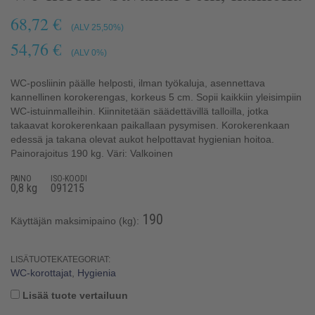
68,72 €
(ALV 25,50%)
54,76 €
(ALV 0%)
WC-posliinin päälle helposti, ilman työkaluja, asennettava
kannellinen korokerengas, korkeus 5 cm. Sopii kaikkiin yleisimpiin
WC-istuinmalleihin. Kiinnitetään säädettävillä talloilla, jotka
takaavat korokerenkaan paikallaan pysymisen. Korokerenkaan
edessä ja takana olevat aukot helpottavat hygienian hoitoa.
Painorajoitus 190 kg. Väri: Valkoinen
PAINO
ISO-KOODI
0,8 kg
091215
190
Käyttäjän maksimipaino (kg):
LISÄTUOTEKATEGORIAT:
WC-korottajat
,
Hygienia
Lisää tuote vertailuun