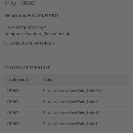
0,1 kg
090903
Valmistaja: ARION EXPORT
LISÄTUOTEKATEGORIAT:
Kompressiotuotteet
,
Pukeutuminen
Lisää tuote vertailuun
TUOTEVAIHTOEHDOT
Tuotekoodi
Tuote
E01500
Sukanvetolaite EasySlide, koko XS
E01501
Sukanvetolaite EasySlide, koko S
E01502
Sukanvetolaite EasySlide, koko M
E01503
Sukanvetolaite EasySlide, koko L