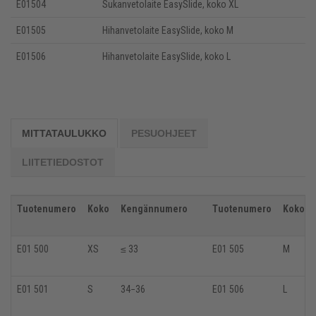
E01504
Sukanvetolaite EasySlide, koko XL
E01505
Hihanvetolaite EasySlide, koko M
E01506
Hihanvetolaite EasySlide, koko L
MITTATAULUKKO
PESUOHJEET
LIITETIEDOSTOT
Tuotenumero
Koko
Kengännumero
Tuotenumero
Koko
E01 500
XS
≤ 33
E01 505
M
E01 501
S
34−36
E01 506
L