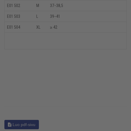
E01 502
M
37−38,5
E01 503
L
39−41
E01 504
XL
≥ 42
Luo pdf-sivu