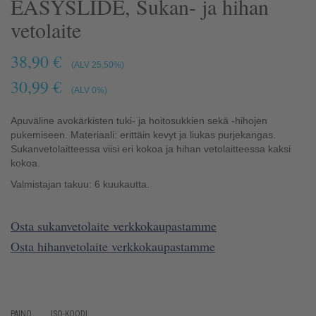
EASYSLIDE, Sukan- ja hihan
vetolaite
38,90 €
(ALV 25,50%)
30,99 €
(ALV 0%)
Apuväline avokärkisten tuki- ja hoitosukkien sekä -hihojen
pukemiseen. Materiaali: erittäin kevyt ja liukas purjekangas.
Sukanvetolaitteessa viisi eri kokoa ja hihan vetolaitteessa kaksi
kokoa.
Valmistajan takuu: 6 kuukautta.
Osta sukanvetolaite verkkokaupastamme
Osta hihanvetolaite verkkokaupastamme
PAINO
ISO-KOODI