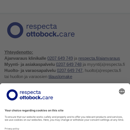
Yhteydenotto:
Ajanvaraus klinikalle
0207 649 749
ja
respecta.fi/ajanvaraus
Myynti- ja asiakaspalvelu
0207 649 748
ja myynti(a)respecta.fi
Huolto- ja varaosapalvelu
0207 649 747
, huolto(a)respecta.fi
tai huollon ja varaosien
tilauslomake
Yhteystiedot ja palaute
Verkkokauppa
Respecta.fi
Facebook
Youtube
LinkedIn
Instagram
Tietosuojakäytäntö
Privacy Policy
Ilmoittajansuojelu
Soittohinnat oman operaattorin matkapuhelin- tai
paikallispuhelumaksun mukaisesti.