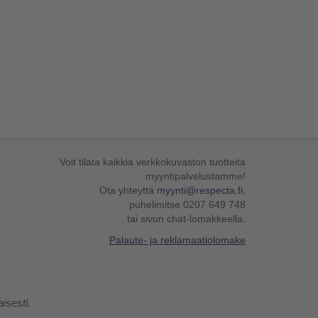
Voit tilata kaikkia verkkokuvaston tuotteita
myyntipalvelustamme!
Ota yhteyttä
myynti@respecta.fi
,
puhelimitse 0207 649 748
tai sivun chat-lomakkeella.
Palaute- ja reklamaatiolomake
isesti.