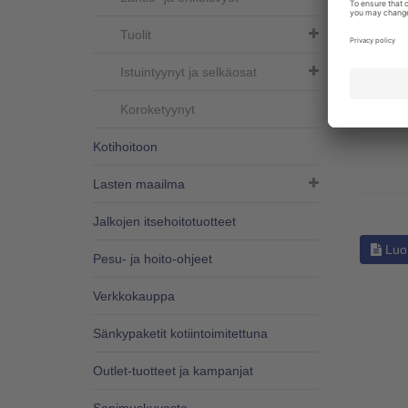
Malli
Tuolit
VE3030
Istuintyynyt ja selkäosat
Koroketyynyt
Kotihoitoon
Lasten maailma
Jalkojen itsehoitotuotteet
Luo 
Pesu- ja hoito-ohjeet
Verkkokauppa
Sänkypaketit kotiintoimitettuna
Outlet-tuotteet ja kampanjat