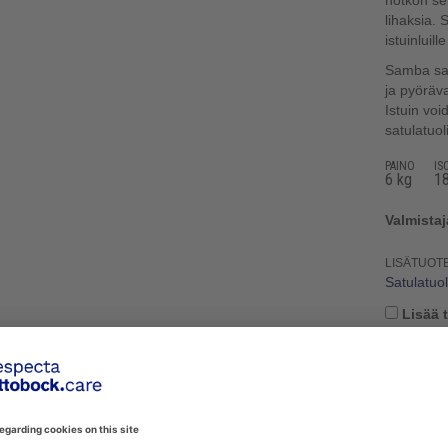
notkon se
lihaksia. 
istuinluille
Samba satu
ja pyöräv
Istuin vo
satulatuo
PAINO
IS
6 kg
1
Valmista
LISÄTUOT
Satulatuol
Lisää 
ATAULUKKO
PESUOHJEET
LIITETIEDOSTOT