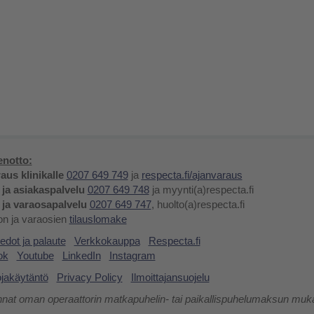
notto:
aus klinikalle
0207 649 749
ja
respecta.fi/ajanvaraus
 ja asiakaspalvelu
0207 649 748
ja myynti(a)respecta.fi
 ja varaosapalvelu
0207 649 747
, huolto(a)respecta.fi
lon ja varaosien
tilauslomake
edot ja palaute
Verkkokauppa
Respecta.fi
ok
Youtube
LinkedIn
Instagram
ojakäytäntö
Privacy Policy
Ilmoittajansuojelu
nnat oman operaattorin matkapuhelin- tai paikallispuhelumaksun muka