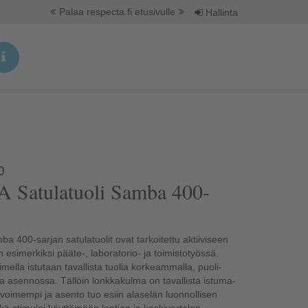
Palaa respecta.fi etusivulle
Hallinta
0
 400-sarjan satulatuolit ovat tarkoitettu aktiiviseen
 esimerkiksi pääte-, laboratorio- ja toimistotyössä.
imella istutaan tavallista tuolia korkeammalla, puoli-
a asennossa. Tällöin lonkkakulma on tavallista istuma-
voimempi ja asento tuo esiin alaselän luonnollisen