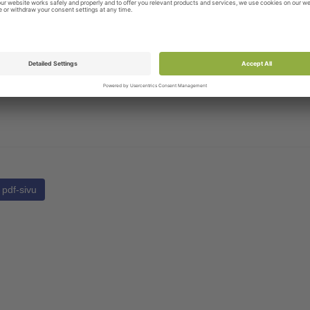
Korkeus
Istuin
Istuinosa
/VE3030S
48-86 cm
4°
35 x 35 cm
pdf-sivu