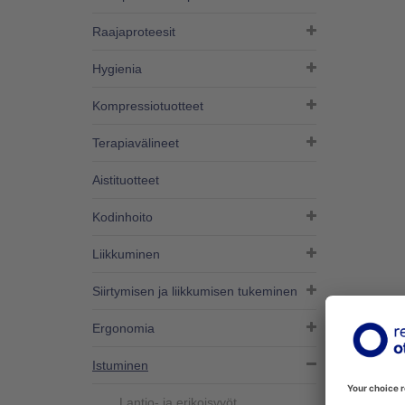
Raajaproteesit
Hygienia
Kompressiotuotteet
Terapiavälineet
Aistituotteet
Kodinhoito
Liikkuminen
Siirtymisen ja liikkumisen tukeminen
Ergonomia
MITT
Istuminen
Lantio- ja erikoisvyöt