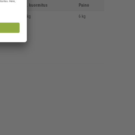
Max. kuormitus
Paino
125 kg
6 kg