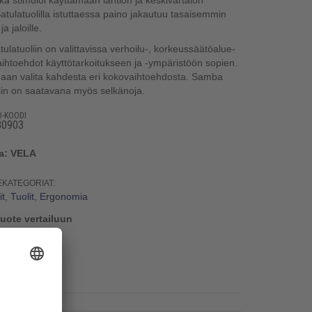
kä stimuloi käyttämään lantion ja keskivartalon
Satulatuolilla istuttaessa paino jakautuu tasaisemmin
 ja jaloille.
latuoliin on valittavissa verhoilu-, korkeussäätöalue-
aihtoehdot käyttötarkoitukseen ja -ympäristöön sopien.
idaan valita kahdesta eri kokovaihtoehdosta. Samba
liin on saatavana myös selkänoja.
O-KOODI
80903
ja: VELA
EKATEGORIAT:
it
,
Tuolit
,
Ergonomia
tuote vertailuun