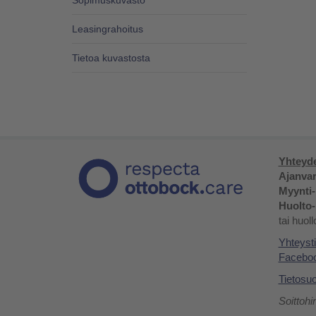
Sopimuskuvasto
Leasingrahoitus
Tietoa kuvastosta
Yhteyde
Ajanvar
Myynti-
Huolto-
tai huol
Yhteysti
Facebo
Tietosu
Soittohi