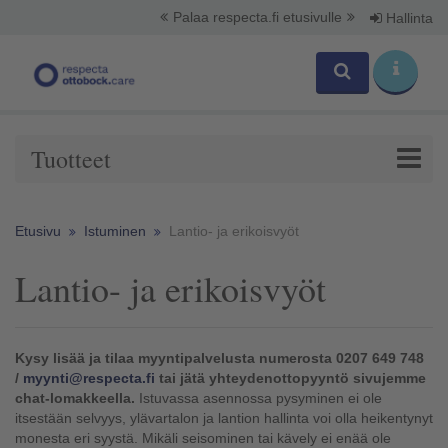
Palaa respecta.fi etusivulle
Hallinta
Tuotteet
Etusivu
Istuminen
Lantio- ja erikoisvyöt
Lantio- ja erikoisvyöt
Kysy lisää ja tilaa myyntipalvelusta numerosta 0207 649 748
/
myynti@respecta.fi
tai jätä yhteydenottopyyntö sivujemme
chat-lomakkeella.
Istuvassa asennossa pysyminen ei ole
itsestään selvyys, ylävartalon ja lantion hallinta voi olla heikentynyt
monesta eri syystä. Mikäli seisominen tai kävely ei enää ole