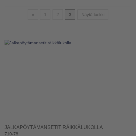
Edellinen
«
1
2
3
Näytä kaikki
JALKAPÖYTÄMANSETIT RÄIKKÄLUKOLLA
710-78