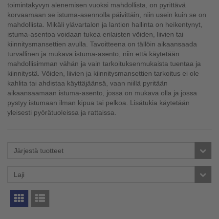
toimintakyvyn alenemisen vuoksi mahdollista, on pyrittävä
korvaamaan se istuma-asennolla päivittäin, niin usein kuin se on
mahdollista. Mikäli ylävartalon ja lantion hallinta on heikentynyt,
istuma-asentoa voidaan tukea erilaisten vöiden, liivien tai
kiinnitysmansettien avulla. Tavoitteena on tällöin aikaansaada
turvallinen ja mukava istuma-asento, niin että käytetään
mahdollisimman vähän ja vain tarkoituksenmukaista tuentaa ja
kiinnitystä. Vöiden, liivien ja kiinnitysmansettien tarkoitus ei ole
kahlita tai ahdistaa käyttäjäänsä, vaan niillä pyritään
aikaansaamaan istuma-asento, jossa on mukava olla ja jossa
pystyy istumaan ilman kipua tai pelkoa. Lisätukia käytetään
yleisesti pyörätuoleissa ja rattaissa.
Järjestä tuotteet
Laji