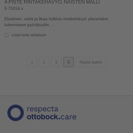
4-PISTE RINTAKEHÄVYÖ, NAISTEN MALLI
5.71014.x
Elastinen, vettä ja likaa hylkivä rintakehävyö ylävartalon
tukemiseen pyörätuoliin. ...
Lisää tuote vertailuun
Edellinen
«
1
2
3
Näytä kaikki