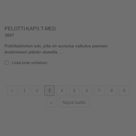
PELOTTI KAPS T-MED
3887
Poikittaisholvin tuki, jolla on suotuisa vaikutus paineen
leviämiseen päkiän alueella. ...
Lisää tuote vertailuun
Edellinen
«
1
2
3
4
5
6
7
8
9
Seuraava
»
Näytä kaikki