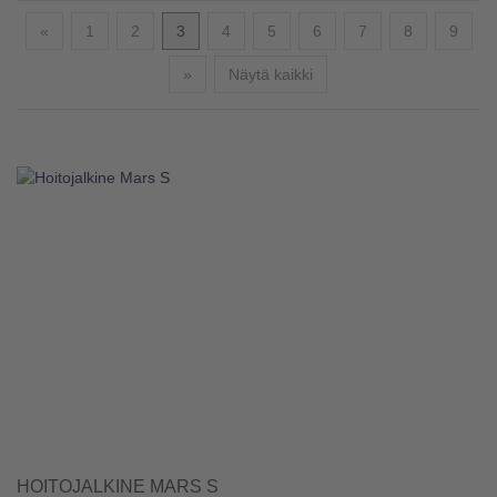
Edellinen
«
1
2
3
4
5
6
7
8
9
Seuraava
»
Näytä kaikki
HOITOJALKINE MARS S