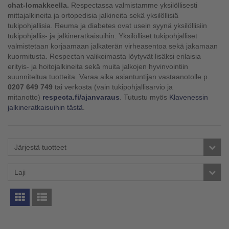
chat-lomakkeella.
Respectassa valmistamme yksilöllisesti
mittajalkineita ja ortopedisia jalkineita sekä yksilöllisiä
tukipohjallisia. Reuma ja diabetes ovat usein syynä yksilöllisiin
tukipohjallis- ja jalkineratkaisuihin. Yksilölliset tukipohjalliset
valmistetaan korjaamaan jalkaterän virheasentoa sekä jakamaan
kuormitusta. Respectan valikoimasta löytyvät lisäksi erilaisia
erityis- ja hoitojalkineita sekä muita jalkojen hyvinvointiin
suunniteltua tuotteita. Varaa aika asiantuntijan vastaanotolle p.
0207 649 749
tai verkosta (vain tukipohjallisarvio ja
mitanotto)
respecta.fi/ajanvaraus
. Tutustu myös
Klavenessin
jalkineratkaisuihin tästä
.
Järjestä tuotteet
Laji