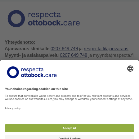
Yhteydenotto:
Ajanvaraus klinikalle
0207 649 749
ja
respecta.fi/ajanvaraus
Myynti- ja asiakaspalvelu
0207 649 748
ja myynti(a)respecta.fi
Huolto- ja varaosapalvelu
0207 649 747
, huolto(a)respecta.fi
tai huollon ja varaosien
tilauslomake
Yhteystiedot ja palaute
Verkkokauppa
Respecta.fi
Facebook
Youtube
LinkedIn
Instagram
Tietosuojakäytäntö
Privacy Policy
Ilmoittajansuojelu
Soittohinnat oman operaattorin matkapuhelin- tai
paikallispuhelumaksun mukaisesti.
Voit tilata kaikkia verkkokuvaston tuotteita myyntipalvelustamme!
Ota yhteyttä
myynti@respecta.fi
, puhelimitse 0207 649 748
tai sivun chat-lomakkeella.