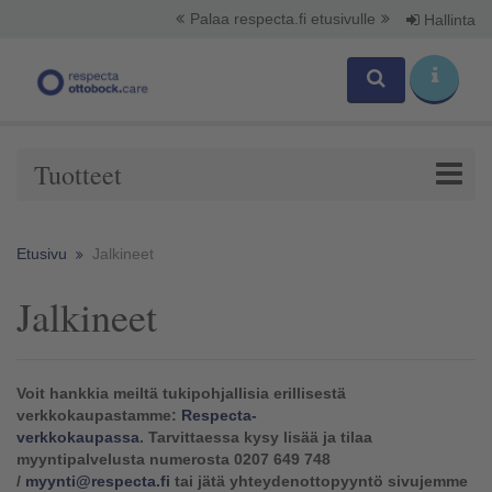
Palaa respecta.fi etusivulle
Hallinta
Tuotteet
Etusivu
Jalkineet
Jalkineet
Voit hankkia meiltä tukipohjallisia erillisestä
verkkokaupastamme:
Respecta-
verkkokaupassa
.
Tarvittaessa kysy lisää ja tilaa
myyntipalvelusta numerosta 0207 649 748
/
myynti@respecta.fi
tai jätä yhteydenottopyyntö sivujemme