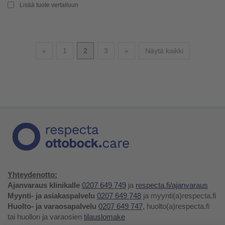
Lisää tuote vertailuun
Edellinen
Seuraava
«
1
2
3
»
Näytä kaikki
Yhteydenotto:
Ajanvaraus klinikalle
0207 649 749
ja
respecta.fi/ajanvaraus
Myynti- ja asiakaspalvelu
0207 649 748
ja myynti(a)respecta.fi
Huolto- ja varaosapalvelu
0207 649 747
, huolto(a)respecta.fi
tai huollon ja varaosien
tilauslomake