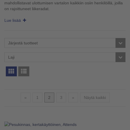
mahdollistavat ulottumisen vartalon kaikkiin osiin henkilöillä, joilla
on rajoittuneet liikeradat.
Lue lisää
Järjestä tuotteet
Laji
Edellinen
Seuraava
«
1
2
3
»
Näytä kaikki