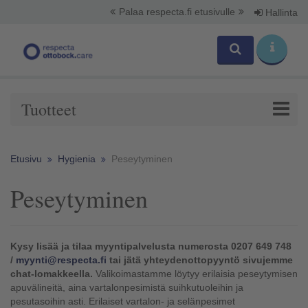
Palaa respecta.fi etusivulle
Hallinta
Tuotteet
Etusivu
Hygienia
Peseytyminen
Peseytyminen
Kysy lisää ja tilaa myyntipalvelusta numerosta 0207 649 748
/
myynti@respecta.fi
tai jätä yhteydenottopyyntö sivujemme
chat-lomakkeella.
Valikoimastamme löytyy erilaisia peseytymisen
apuvälineitä, aina vartalonpesimistä suihkutuoleihin ja
pesutasoihin asti. Erilaiset vartalon- ja selänpesimet